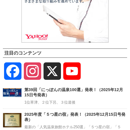
注目のコンテンツ
Facebook
Instagram
X
YouTube
Channel
第39回「にっぽんの温泉100選」発表！（2025年12月
15日号発表）
1位草津、２位下呂、３位道後
2025年度「５つ星の宿」発表！（2025年12月15日号発
表）
最新の「人気温泉旅館ホテル250選」「５つ星の宿」「５