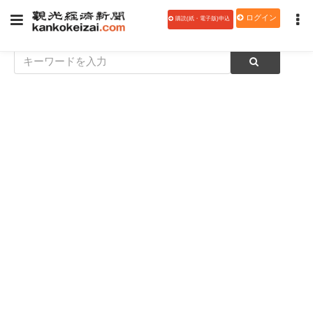
ログイン
購読(紙・電子版)申込