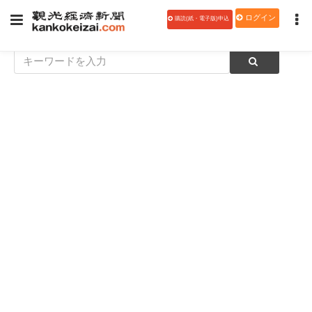
ログイン
購読(紙・電子版)申込