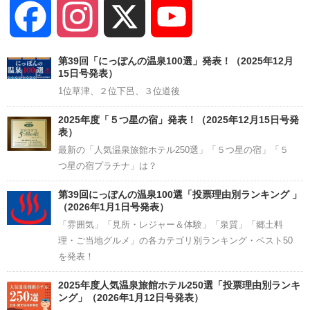
Facebook
Instagram
X
YouTube
Channel
第39回「にっぽんの温泉100選」発表！（2025年12月
15日号発表）
1位草津、２位下呂、３位道後
2025年度「５つ星の宿」発表！（2025年12月15日号発
表）
最新の「人気温泉旅館ホテル250選」「５つ星の宿」「５
つ星の宿プラチナ」は？
第39回にっぽんの温泉100選「投票理由別ランキング 」
（2026年1月1日号発表）
「雰囲気」「見所・レジャー＆体験」「泉質」「郷土料
理・ご当地グルメ」の各カテゴリ別ランキング・ベスト50
を発表！
2025年度人気温泉旅館ホテル250選「投票理由別ランキ
ング」（2026年1月12日号発表）