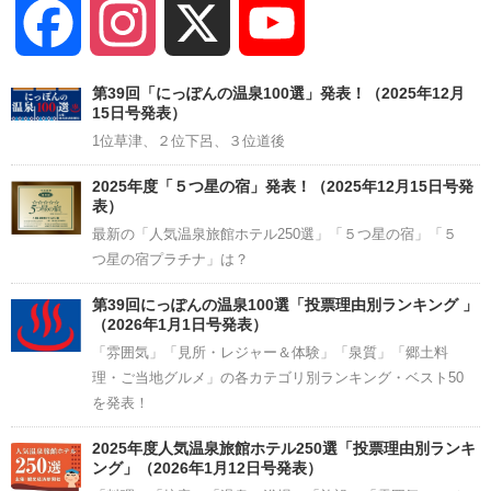
Facebook
Instagram
X
YouTube
Channel
第39回「にっぽんの温泉100選」発表！（2025年12月
15日号発表）
1位草津、２位下呂、３位道後
2025年度「５つ星の宿」発表！（2025年12月15日号発
表）
最新の「人気温泉旅館ホテル250選」「５つ星の宿」「５
つ星の宿プラチナ」は？
第39回にっぽんの温泉100選「投票理由別ランキング 」
（2026年1月1日号発表）
「雰囲気」「見所・レジャー＆体験」「泉質」「郷土料
理・ご当地グルメ」の各カテゴリ別ランキング・ベスト50
を発表！
2025年度人気温泉旅館ホテル250選「投票理由別ランキ
ング」（2026年1月12日号発表）