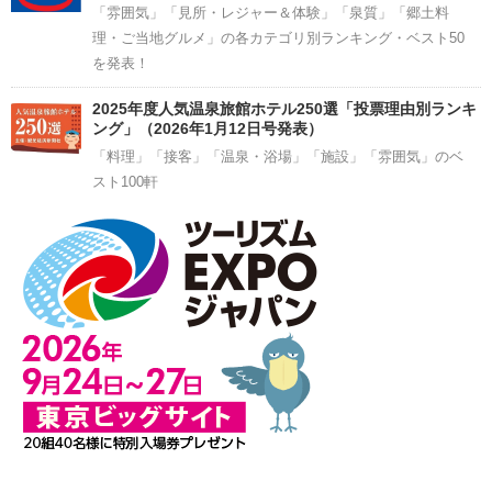
「雰囲気」「見所・レジャー＆体験」「泉質」「郷土料
理・ご当地グルメ」の各カテゴリ別ランキング・ベスト50
を発表！
2025年度人気温泉旅館ホテル250選「投票理由別ランキ
ング」（2026年1月12日号発表）
「料理」「接客」「温泉・浴場」「施設」「雰囲気」のベ
スト100軒