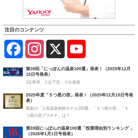
注目のコンテンツ
Facebook
Instagram
X
YouTube
Channel
第39回「にっぽんの温泉100選」発表！（2025年12月
15日号発表）
1位草津、２位下呂、３位道後
2025年度「５つ星の宿」発表！（2025年12月15日号発
表）
最新の「人気温泉旅館ホテル250選」「５つ星の宿」「５
つ星の宿プラチナ」は？
第39回にっぽんの温泉100選「投票理由別ランキング 」
（2026年1月1日号発表）