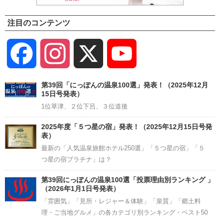
注目のコンテンツ
Facebook
Instagram
X
YouTube
Channel
第39回「にっぽんの温泉100選」発表！（2025年12月
15日号発表）
1位草津、２位下呂、３位道後
2025年度「５つ星の宿」発表！（2025年12月15日号発
表）
最新の「人気温泉旅館ホテル250選」「５つ星の宿」「５
つ星の宿プラチナ」は？
第39回にっぽんの温泉100選「投票理由別ランキング 」
（2026年1月1日号発表）
「雰囲気」「見所・レジャー＆体験」「泉質」「郷土料
理・ご当地グルメ」の各カテゴリ別ランキング・ベスト50