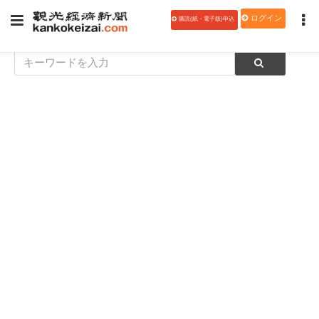
ログイン
購読(紙・電子版)申込