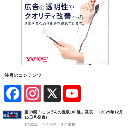
注目のコンテンツ
Facebook
Instagram
X
YouTube
Channel
第39回「にっぽんの温泉100選」発表！（2025年12月
15日号発表）
1位草津、２位下呂、３位道後