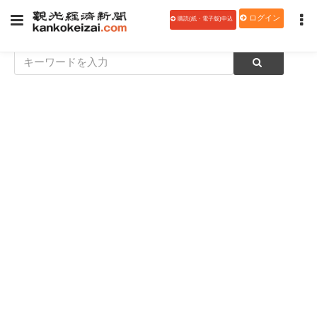
ログイン
購読(紙・電子版)申込