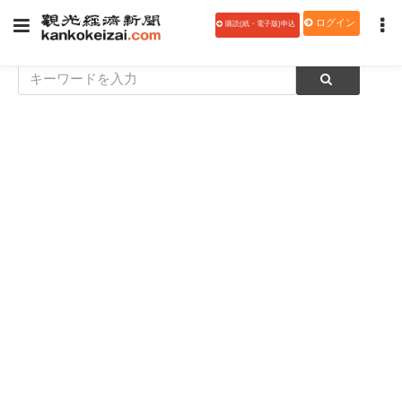
ログイン
購読(紙・電子版)申込