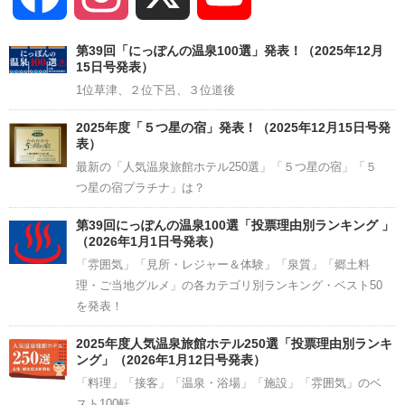
Channel
第39回「にっぽんの温泉100選」発表！（2025年12月
15日号発表）
1位草津、２位下呂、３位道後
2025年度「５つ星の宿」発表！（2025年12月15日号発
表）
最新の「人気温泉旅館ホテル250選」「５つ星の宿」「５
つ星の宿プラチナ」は？
第39回にっぽんの温泉100選「投票理由別ランキング 」
（2026年1月1日号発表）
「雰囲気」「見所・レジャー＆体験」「泉質」「郷土料
理・ご当地グルメ」の各カテゴリ別ランキング・ベスト50
を発表！
2025年度人気温泉旅館ホテル250選「投票理由別ランキ
ング」（2026年1月12日号発表）
「料理」「接客」「温泉・浴場」「施設」「雰囲気」のベ
スト100軒