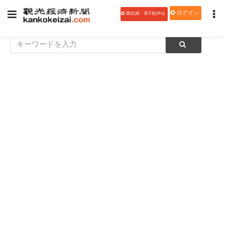
ログイン
購読(紙・電子版)申込