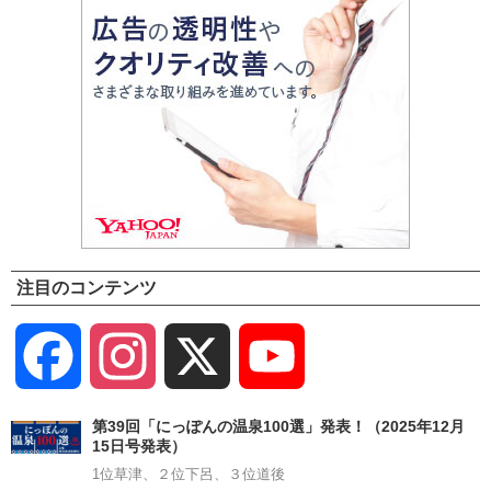
注目のコンテンツ
Facebook
Instagram
X
YouTube
Channel
第39回「にっぽんの温泉100選」発表！（2025年12月
15日号発表）
1位草津、２位下呂、３位道後