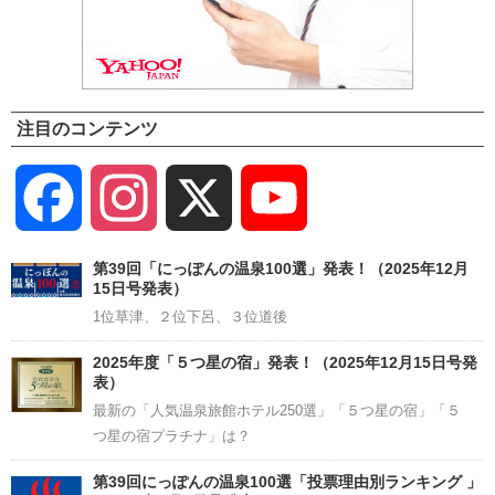
注目のコンテンツ
Facebook
Instagram
X
YouTube
Channel
第39回「にっぽんの温泉100選」発表！（2025年12月
15日号発表）
1位草津、２位下呂、３位道後
2025年度「５つ星の宿」発表！（2025年12月15日号発
表）
最新の「人気温泉旅館ホテル250選」「５つ星の宿」「５
つ星の宿プラチナ」は？
第39回にっぽんの温泉100選「投票理由別ランキング 」