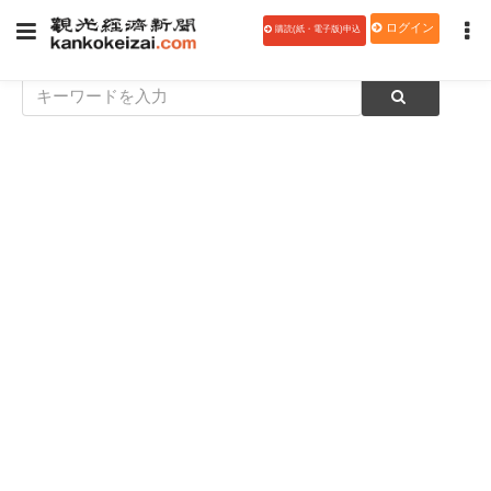
ログイン
購読(紙・電子版)申込