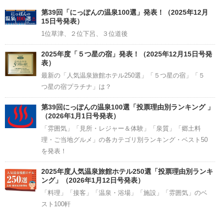
Channel
第39回「にっぽんの温泉100選」発表！（2025年12月
15日号発表）
1位草津、２位下呂、３位道後
2025年度「５つ星の宿」発表！（2025年12月15日号発
表）
最新の「人気温泉旅館ホテル250選」「５つ星の宿」「５
つ星の宿プラチナ」は？
第39回にっぽんの温泉100選「投票理由別ランキング 」
（2026年1月1日号発表）
「雰囲気」「見所・レジャー＆体験」「泉質」「郷土料
理・ご当地グルメ」の各カテゴリ別ランキング・ベスト50
を発表！
2025年度人気温泉旅館ホテル250選「投票理由別ランキ
ング」（2026年1月12日号発表）
「料理」「接客」「温泉・浴場」「施設」「雰囲気」のベ
スト100軒