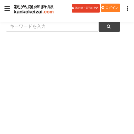
ログイン
購読(紙・電子版)申込