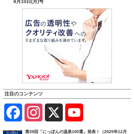
8月10日(月)号
注目のコンテンツ
Facebook
Instagram
X
YouTube
Channel
第39回「にっぽんの温泉100選」発表！（2025年12月