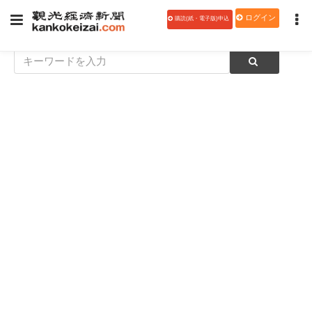
ログイン
購読(紙・電子版)申込