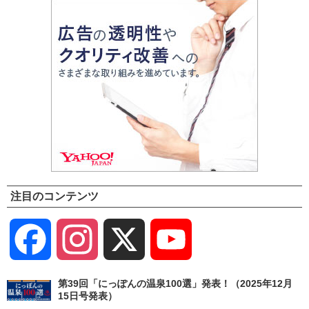
注目のコンテンツ
Facebook
Instagram
X
YouTube
Channel
第39回「にっぽんの温泉100選」発表！（2025年12月
15日号発表）