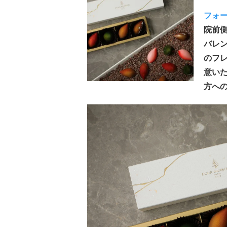
フォ
院前側
バレ
のフ
意い
方へ