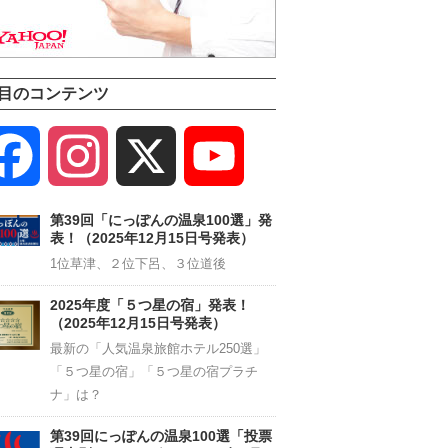
目のコンテンツ
Facebook
Instagram
X
YouTube
Channel
第39回「にっぽんの温泉100選」発
表！（2025年12月15日号発表）
1位草津、２位下呂、３位道後
2025年度「５つ星の宿」発表！
（2025年12月15日号発表）
最新の「人気温泉旅館ホテル250選」
「５つ星の宿」「５つ星の宿プラチ
ナ」は？
第39回にっぽんの温泉100選「投票