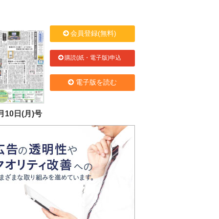
会員登録(無料)
購読(紙・電子版)申込
電子版を読む
月10日(月)号