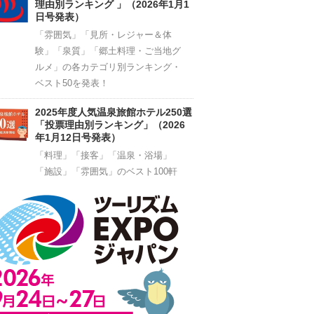
理由別ランキング 」（2026年1月1
日号発表）
「雰囲気」「見所・レジャー＆体
験」「泉質」「郷土料理・ご当地グ
ルメ」の各カテゴリ別ランキング・
ベスト50を発表！
2025年度人気温泉旅館ホテル250選
「投票理由別ランキング」（2026
年1月12日号発表）
「料理」「接客」「温泉・浴場」
「施設」「雰囲気」のベスト100軒