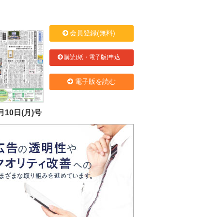
会員登録(無料)
購読(紙・電子版)申込
電子版を読む
月10日(月)号