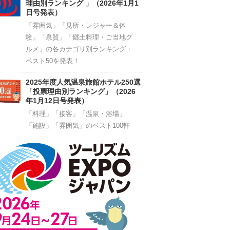
理由別ランキング 」（2026年1月1
日号発表）
「雰囲気」「見所・レジャー＆体
験」「泉質」「郷土料理・ご当地グ
ルメ」の各カテゴリ別ランキング・
ベスト50を発表！
2025年度人気温泉旅館ホテル250選
「投票理由別ランキング」（2026
年1月12日号発表）
「料理」「接客」「温泉・浴場」
「施設」「雰囲気」のベスト100軒