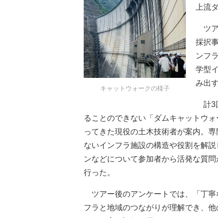
上流
ツア
採択
ンフ
学型
み出
キャットウォークの様子
計3
ることのできない「ダムキャットウォ
ってきた現役の土木技術者が案内。専
ないインフラ施設の構造や役割を解説
ンなどについて参加者から活発な質問
行った。
ツアー後のアンケートでは、「丁寧
フラと地域のつながりが理解でき、他