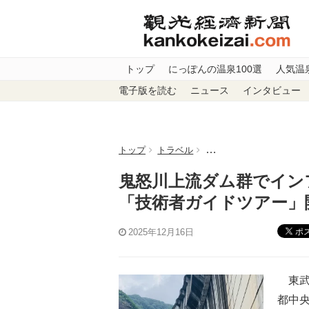
トップ
にっぽんの温泉100選
人気温
電子版を読む
ニュース
インタビュー
トップ
トラベル
鬼怒川上流ダム群でイン
鬼怒川上流ダム群でイン
「技術者ガイドツアー」
ポ
2025年12月16日
東武
都中