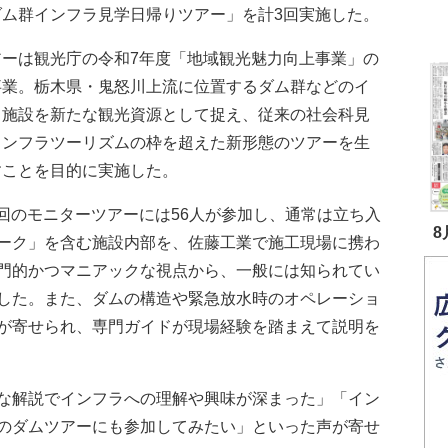
ダム群インフラ見学日帰りツアー」を計3回実施した。
ーは観光庁の令和7年度「地域観光魅力向上事業」の
事業。栃木県・鬼怒川上流に位置するダム群などのイ
ラ施設を新たな観光資源として捉え、従来の社会科見
インフラツーリズムの枠を超えた新形態のツアーを生
すことを目的に実施した。
回のモニターツアーには56人が参加し、通常は立ち入
8
ーク」を含む施設内部を、佐藤工業で施工現場に携わ
門的かつマニアックな視点から、一般には知られてい
した。また、ダムの構造や緊急放水時のオペレーショ
が寄せられ、専門ガイドが現場経験を踏まえて説明を
な解説でインフラへの理解や興味が深まった」「イン
のダムツアーにも参加してみたい」といった声が寄せ