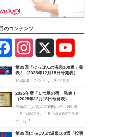
目のコンテンツ
Facebook
Instagram
X
YouTube
Channel
第39回「にっぽんの温泉100選」発
表！（2025年12月15日号発表）
1位草津、２位下呂、３位道後
2025年度「５つ星の宿」発表！
（2025年12月15日号発表）
最新の「人気温泉旅館ホテル250選」
「５つ星の宿」「５つ星の宿プラチ
ナ」は？
第39回にっぽんの温泉100選「投票