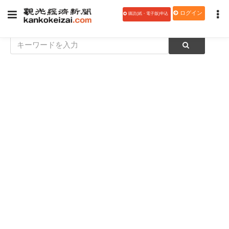
ログイン
購読(紙・電子版)申込