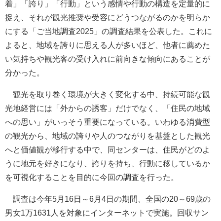
着」「誇り」「行動」という感情や行動の構造を定量的に
捉え、それが観光推奨や受容にどうつながるのかを明らか
にする「ご当地調査2025」の調査結果を公表した。これに
よると、地域を誇りに思える人が多いほど、他者に薦めた
い気持ちや観光客の受け入れに前向きな傾向にあることが
分かった。
観光を取り巻く環境が大きく変化する中、持続可能な観
光地経営には「外からの誘客」だけでなく、「住民の地域
への思い」がいっそう重要になっている。いわゆる消費型
の観光から、地域の誇りや人のつながりを基盤とした観光
へと価値観が移行する中で、同センターは、住民がどのよ
うに地元を好きになり、誇りを持ち、行動に移しているか
を可視化することを目的に今回の調査を行った。
調査は今年5月16日～6月4日の期間、全国の20～69歳の
男女1万1631人を対象にインターネットで実施。回収サン