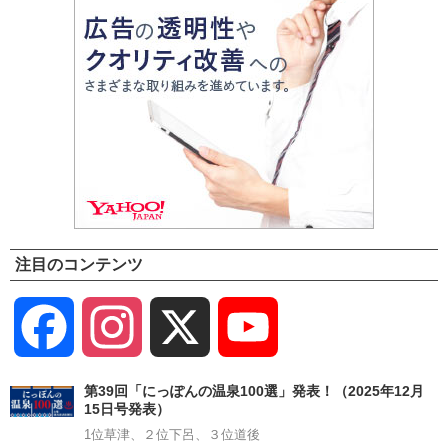
注目のコンテンツ
Facebook
Instagram
X
YouTube
Channel
第39回「にっぽんの温泉100選」発表！（2025年12月
15日号発表）
1位草津、２位下呂、３位道後