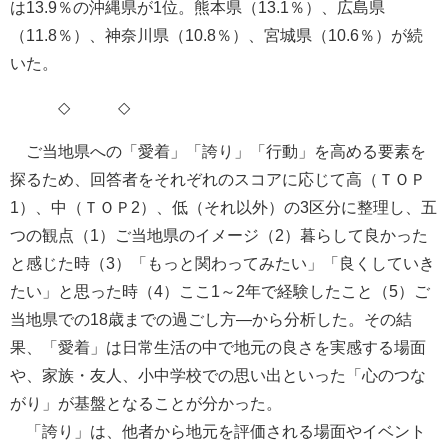
は13.9％の沖縄県が1位。熊本県（13.1％）、広島県
（11.8％）、神奈川県（10.8％）、宮城県（10.6％）が続
いた。
◇ ◇
ご当地県への「愛着」「誇り」「行動」を高める要素を
探るため、回答者をそれぞれのスコアに応じて高（ＴＯＰ
1）、中（ＴＯＰ2）、低（それ以外）の3区分に整理し、五
つの観点（1）ご当地県のイメージ（2）暮らして良かった
と感じた時（3）「もっと関わってみたい」「良くしていき
たい」と思った時（4）ここ1～2年で経験したこと（5）ご
当地県での18歳までの過ごし方―から分析した。その結
果、「愛着」は日常生活の中で地元の良さを実感する場面
や、家族・友人、小中学校での思い出といった「心のつな
がり」が基盤となることが分かった。
「誇り」は、他者から地元を評価される場面やイベント