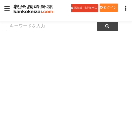
ログイン
購読(紙・電子版)申込