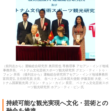
（前列左から）運輸総合研究所 奥田哲也 専務理事 アセアン・インド地域
事務所長、 ベトナム文化芸術スポーツ観光研究所 グエン・ティ・トゥ・
フォン 所長 （後列左から）運輸総合研究所アセアン・インド地域事務所
富田晃弘 主任研究員 次長、 在ベトナム日本国大使館 伊藤直樹 大使、 ベ
トナム国家観光局 グエン・チュン・カイン 長官、 ベトナム文化芸術スポ
ーツ観光研究所 ホアン・ティ・ビン 氏
持続可能な観光実現へ文化・芸術との
融合を推進