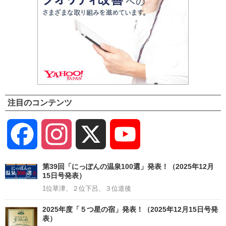
注目のコンテンツ
Facebook
Instagram
X
YouTube
Channel
第39回「にっぽんの温泉100選」発表！（2025年12月
15日号発表）
1位草津、２位下呂、３位道後
2025年度「５つ星の宿」発表！（2025年12月15日号発
表）