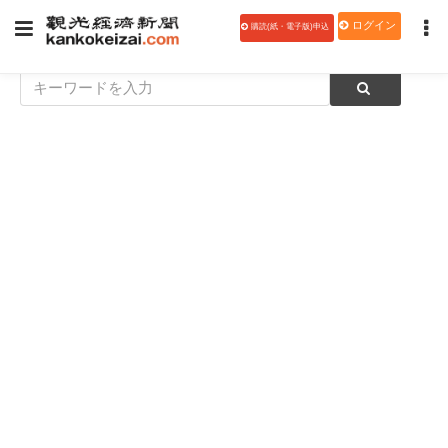
ログイン
購読(紙・電子版)申込