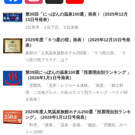
Channel
第39回「にっぽんの温泉100選」発表！（2025年12月
15日号発表）
1位草津、２位下呂、３位道後
2025年度「５つ星の宿」発表！（2025年12月15日号発
表）
最新の「人気温泉旅館ホテル250選」「５つ星の宿」「５
つ星の宿プラチナ」は？
第39回にっぽんの温泉100選「投票理由別ランキング 」
（2026年1月1日号発表）
「雰囲気」「見所・レジャー＆体験」「泉質」「郷土料
理・ご当地グルメ」の各カテゴリ別ランキング・ベスト50
を発表！
2025年度人気温泉旅館ホテル250選「投票理由別ランキ
ング」（2026年1月12日号発表）
「料理」「接客」「温泉・浴場」「施設」「雰囲気」のベ
スト100軒