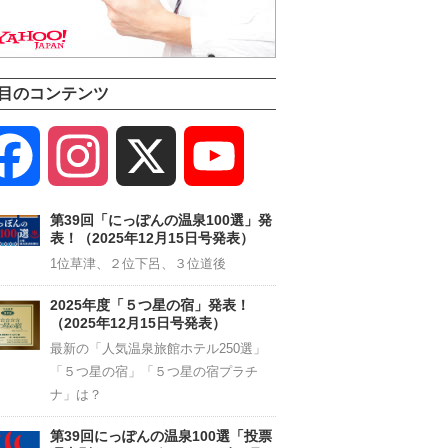
目のコンテンツ
Facebook
Instagram
X
YouTube
Channel
第39回「にっぽんの温泉100選」発
表！（2025年12月15日号発表）
1位草津、２位下呂、３位道後
2025年度「５つ星の宿」発表！
（2025年12月15日号発表）
最新の「人気温泉旅館ホテル250選」
「５つ星の宿」「５つ星の宿プラチ
ナ」は？
第39回にっぽんの温泉100選「投票