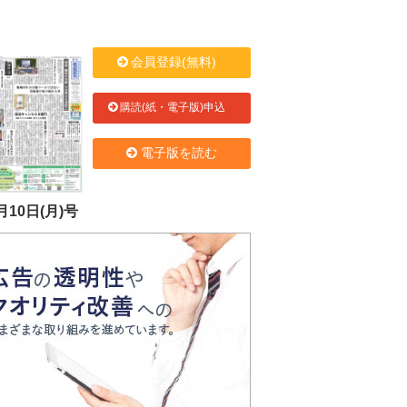
会員登録(無料)
購読(紙・電子版)申込
電子版を読む
月10日(月)号