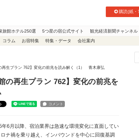
購読(紙・
泉旅館ホテル250選
5つ星の宿公式サイト
観光経済新聞チャンネル
コラム
お宿特集
特集・データ
会社案内
再生プラン 762】変化の前兆を読み解く（1） 青木康弘
の再生プラン 762】変化の前兆を
弘
ト
5年6月以降、宿泊業界は急速な環境変化に直面してい
コロナ禍を乗り越え、インバウンドを中心に回復基調