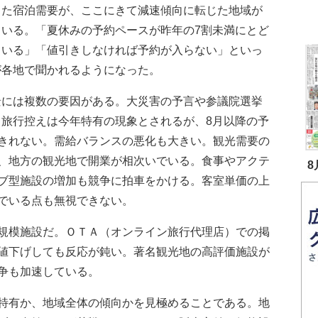
った宿泊需要が、ここにきて減速傾向に転じた地域が
ている。「夏休みの予約ペースが昨年の7割未満にとど
ている」「値引きしなければ予約が入らない」といっ
が各地で聞かれるようになった。
には複数の要因がある。大災害の予言や参議院選挙
る旅行控えは今年特有の現象とされるが、8月以降の予
きれない。需給バランスの悪化も大きい。観光需要の
、地方の観光地で開業が相次いでいる。食事やアクテ
8
ブ型施設の増加も競争に拍車をかける。客室単価の上
でいる点も無視できない。
規模施設だ。ＯＴＡ（オンライン旅行代理店）での掲
値下げしても反応が鈍い。著名観光地の高評価施設が
争も加速している。
特有か、地域全体の傾向かを見極めることである。地