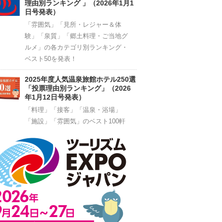
理由別ランキング 」（2026年1月1
日号発表）
「雰囲気」「見所・レジャー＆体
験」「泉質」「郷土料理・ご当地グ
ルメ」の各カテゴリ別ランキング・
ベスト50を発表！
2025年度人気温泉旅館ホテル250選
「投票理由別ランキング」（2026
年1月12日号発表）
「料理」「接客」「温泉・浴場」
「施設」「雰囲気」のベスト100軒