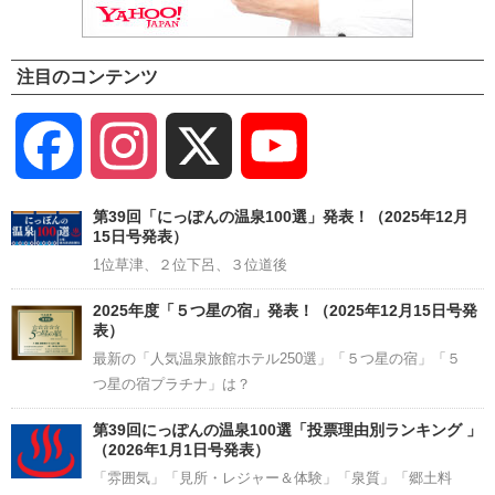
注目のコンテンツ
Facebook
Instagram
X
YouTube
Channel
第39回「にっぽんの温泉100選」発表！（2025年12月
15日号発表）
1位草津、２位下呂、３位道後
2025年度「５つ星の宿」発表！（2025年12月15日号発
表）
最新の「人気温泉旅館ホテル250選」「５つ星の宿」「５
つ星の宿プラチナ」は？
第39回にっぽんの温泉100選「投票理由別ランキング 」
（2026年1月1日号発表）
「雰囲気」「見所・レジャー＆体験」「泉質」「郷土料