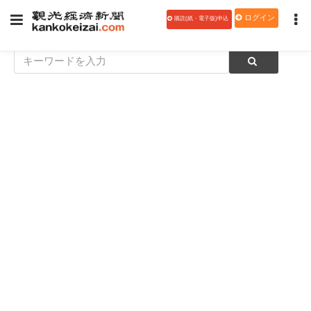
ログイン
購読(紙・電子版)申込