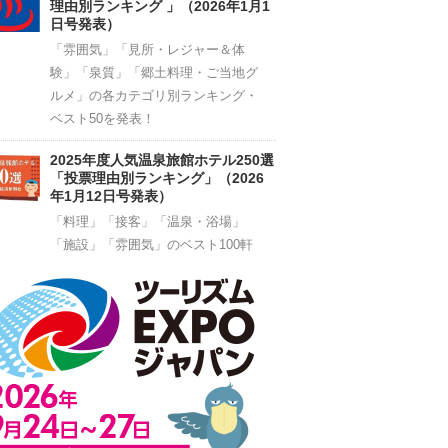
理由別ランキング 」（2026年1月1
日号発表）
「雰囲気」「見所・レジャー＆体
験」「泉質」「郷土料理・ご当地グ
ルメ」の各カテゴリ別ランキング・
ベスト50を発表！
2025年度人気温泉旅館ホテル250選
「投票理由別ランキング」（2026
年1月12日号発表）
「料理」「接客」「温泉・浴場」
「施設」「雰囲気」のベスト100軒