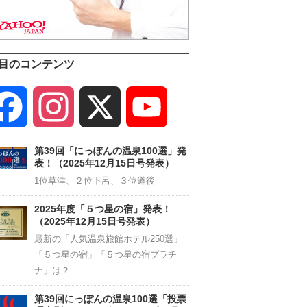
目のコンテンツ
Facebook
Instagram
X
YouTube
Channel
第39回「にっぽんの温泉100選」発
表！（2025年12月15日号発表）
1位草津、２位下呂、３位道後
2025年度「５つ星の宿」発表！
（2025年12月15日号発表）
最新の「人気温泉旅館ホテル250選」
「５つ星の宿」「５つ星の宿プラチ
ナ」は？
第39回にっぽんの温泉100選「投票