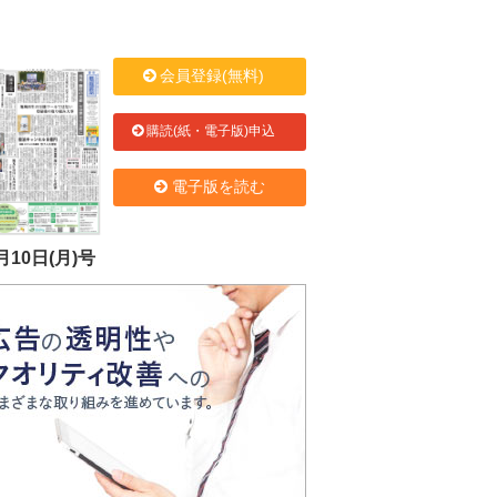
会員登録(無料)
購読(紙・電子版)申込
電子版を読む
月10日(月)号