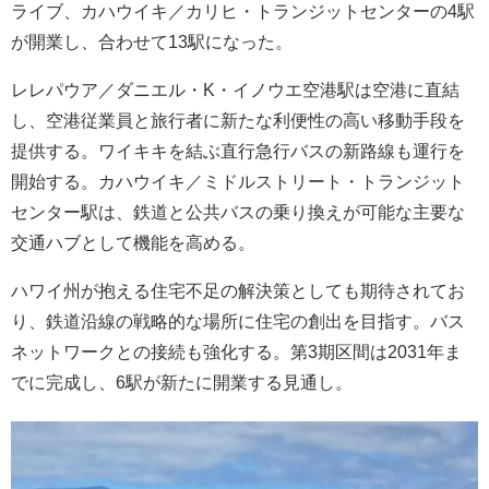
ライブ、カハウイキ／カリヒ・トランジットセンターの4駅
が開業し、合わせて13駅になった。
レレパウア／ダニエル・K・イノウエ空港駅は空港に直結
し、空港従業員と旅行者に新たな利便性の高い移動手段を
提供する。ワイキキを結ぶ直行急行バスの新路線も運行を
開始する。カハウイキ／ミドルストリート・トランジット
センター駅は、鉄道と公共バスの乗り換えが可能な主要な
交通ハブとして機能を高める。
ハワイ州が抱える住宅不足の解決策としても期待されてお
り、鉄道沿線の戦略的な場所に住宅の創出を目指す。バス
ネットワークとの接続も強化する。第3期区間は2031年ま
でに完成し、6駅が新たに開業する見通し。