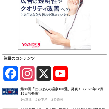
注目のコンテンツ
Facebook
Instagram
X
YouTube
Channel
第39回「にっぽんの温泉100選」発表！（2025年12月
15日号発表）
1位草津、２位下呂、３位道後