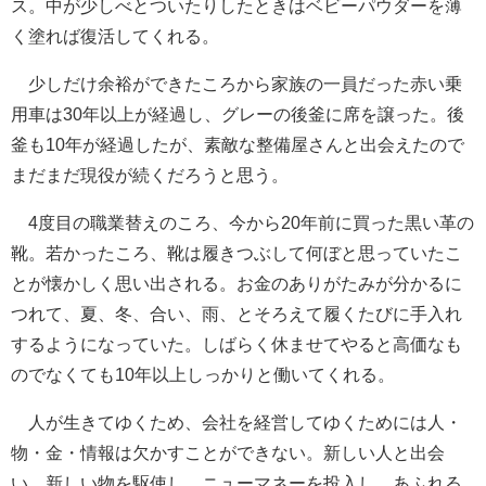
ス。中が少しべとついたりしたときはベビーパウダーを薄
く塗れば復活してくれる。
少しだけ余裕ができたころから家族の一員だった赤い乗
用車は30年以上が経過し、グレーの後釜に席を譲った。後
釜も10年が経過したが、素敵な整備屋さんと出会えたので
まだまだ現役が続くだろうと思う。
4度目の職業替えのころ、今から20年前に買った黒い革の
靴。若かったころ、靴は履きつぶして何ぼと思っていたこ
とが懐かしく思い出される。お金のありがたみが分かるに
つれて、夏、冬、合い、雨、とそろえて履くたびに手入れ
するようになっていた。しばらく休ませてやると高価なも
のでなくても10年以上しっかりと働いてくれる。
人が生きてゆくため、会社を経営してゆくためには人・
物・金・情報は欠かすことができない。新しい人と出会
い、新しい物を駆使し、ニューマネーを投入し、あふれる