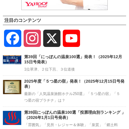
注目のコンテンツ
Facebook
Instagram
X
YouTube
Channel
第39回「にっぽんの温泉100選」発表！（2025年12月
15日号発表）
1位草津、２位下呂、３位道後
2025年度「５つ星の宿」発表！（2025年12月15日号発
表）
最新の「人気温泉旅館ホテル250選」「５つ星の宿」「５
つ星の宿プラチナ」は？
第39回にっぽんの温泉100選「投票理由別ランキング 」
（2026年1月1日号発表）
「雰囲気」「見所・レジャー＆体験」「泉質」「郷土料