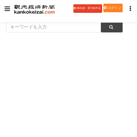
ログイン
購読(紙・電子版)申込