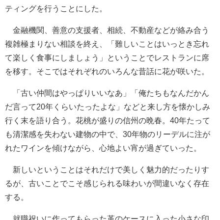
ティングを行うことにした。
金融機関、善意の支援者、相続、不動産などが絡み合う
複雑極まりない相談を終え、「難しいことはいっとき忘れ
て楽しく食事にしましょう」ということでレストランに席
を移す。そこではそれぞれのいろんな昔話に花が咲いた。
「古い仲間はやっぱりいいなあ」「俺たちもなんだかん
だ言って20年くらいたったよな」などと来し方を懐かしみ
行く末を語り合う。花桃が盛りの信州の晩春。40年たって
も清潔感を失わない建物の中で、30年物のリーデルに注が
れたワインを傾けながら、心地よい宵が過ぎていった。
新しいということはそれだけで美しく魅力的だったりす
るが、古いことでこそ感じられる味わいが間違いなく存在
する。
就職祝いに作ってもらった革のケースに入った小さな印