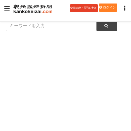
ログイン
購読(紙・電子版)申込