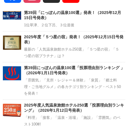
Channel
第39回「にっぽんの温泉100選」発表！（2025年12月
15日号発表）
1位草津、２位下呂、３位道後
2025年度「５つ星の宿」発表！（2025年12月15日号発
表）
最新の「人気温泉旅館ホテル250選」「５つ星の宿」「５
つ星の宿プラチナ」は？
第39回にっぽんの温泉100選「投票理由別ランキング 」
（2026年1月1日号発表）
「雰囲気」「見所・レジャー＆体験」「泉質」「郷土料
理・ご当地グルメ」の各カテゴリ別ランキング・ベスト50
を発表！
2025年度人気温泉旅館ホテル250選「投票理由別ランキ
ング」（2026年1月12日号発表）
「料理」「接客」「温泉・浴場」「施設」「雰囲気」のベ
スト100軒