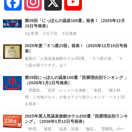
Facebook
Instagram
X
YouTube
Channel
第39回「にっぽんの温泉100選」発表！（2025年12月
15日号発表）
1位草津、２位下呂、３位道後
2025年度「５つ星の宿」発表！（2025年12月15日号発
表）
最新の「人気温泉旅館ホテル250選」「５つ星の宿」「５
つ星の宿プラチナ」は？
第39回にっぽんの温泉100選「投票理由別ランキング 」
（2026年1月1日号発表）
「雰囲気」「見所・レジャー＆体験」「泉質」「郷土料
理・ご当地グルメ」の各カテゴリ別ランキング・ベスト50
を発表！
2025年度人気温泉旅館ホテル250選「投票理由別ランキ
ング」（2026年1月12日号発表）
「料理」「接客」「温泉・浴場」「施設」「雰囲気」のベ