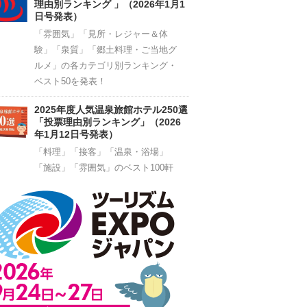
理由別ランキング 」（2026年1月1
日号発表）
「雰囲気」「見所・レジャー＆体
験」「泉質」「郷土料理・ご当地グ
ルメ」の各カテゴリ別ランキング・
ベスト50を発表！
2025年度人気温泉旅館ホテル250選
「投票理由別ランキング」（2026
年1月12日号発表）
「料理」「接客」「温泉・浴場」
「施設」「雰囲気」のベスト100軒