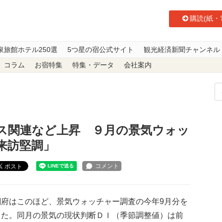
購読(紙・
泉旅館ホテル250選
5つ星の宿公式サイト
観光経済新聞チャンネル
コラム
お宿特集
特集・データ
会社案内
ービス関連など上昇 ９月の景気ウォッチャー調査 「外国人の来訪堅調」
ス関連など上昇 ９月の景気ウォッ
来訪堅調」
ポスト
府はこのほど、景気ウォッチャー調査の今年9月分を
した。同月の景気の現状判断ＤＩ（季節調整値）は前