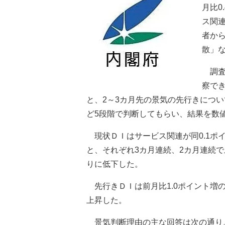
月比0
ス関
者か
散」
調査
察で
と、2～3カ月先の景気の先行きにつ
ど5段階で判断してもらい、結果を数
現状ＤＩはサービス関連が同0.1ポイント
と、それぞれ3カ月連続、2カ月連続で上
りに低下した。
先行きＤＩは前月比1.0ポイント増の
上昇した。
景気判断理由の主な回答は次の通り