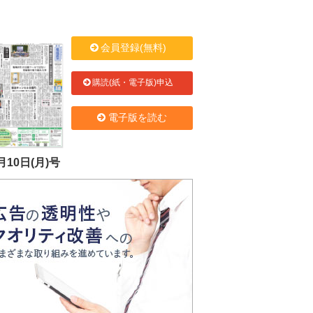
会員登録(無料)
購読(紙・電子版)申込
電子版を読む
月10日(月)号