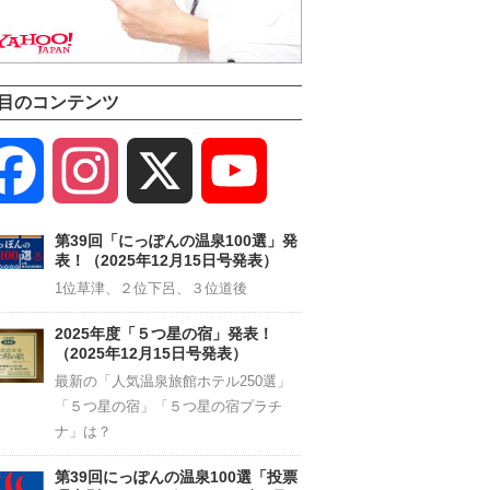
目のコンテンツ
Facebook
Instagram
X
YouTube
Channel
第39回「にっぽんの温泉100選」発
表！（2025年12月15日号発表）
1位草津、２位下呂、３位道後
2025年度「５つ星の宿」発表！
（2025年12月15日号発表）
最新の「人気温泉旅館ホテル250選」
「５つ星の宿」「５つ星の宿プラチ
ナ」は？
第39回にっぽんの温泉100選「投票