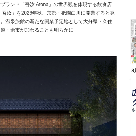
ブランド「吾汝 Atona」の世界観を体現する飲食店
 吾汝」を2026年秋、京都・祇園白川に開業すると発
た。温泉旅館の新たな開業予定地として大分県・久住
海道・余市が加わることも明らかに。
8