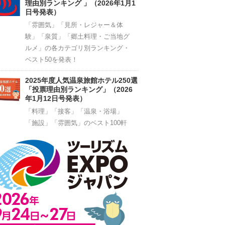
理由別ランキング 」（2026年1月1
日号発表）
「雰囲気」「見所・レジャー＆体
験」「泉質」「郷土料理・ご当地グ
ルメ」の各カテゴリ別ランキング・
ベスト50を発表！
2025年度人気温泉旅館ホテル250選
「投票理由別ランキング」（2026
年1月12日号発表）
「料理」「接客」「温泉・浴場」
「施設」「雰囲気」のベスト100軒