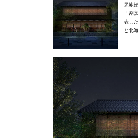
泉旅館
「割烹
表し
と北