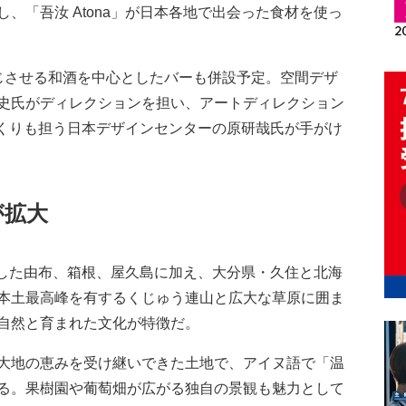
、「吾汝 Atona」が日本各地で出会った食材を使っ
させる和酒を中心としたバーも併設予定。空間デザ
史氏がディレクションを担い、アートディレクション
観づくりも担う日本デザインセンターの原研哉氏が手がけ
が拡大
表した由布、箱根、屋久島に加え、大分県・久住と北海
本土最高峰を有するくじゅう連山と広大な草原に囲ま
自然と育まれた文化が特徴だ。
大地の恵みを受け継いできた土地で、アイヌ語で「温
る。果樹園や葡萄畑が広がる独自の景観も魅力として