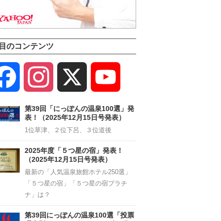
目のコンテンツ
Facebook
Instagram
X
YouTube
Channel
第39回「にっぽんの温泉100選」発
表！（2025年12月15日号発表）
1位草津、２位下呂、３位道後
2025年度「５つ星の宿」発表！
（2025年12月15日号発表）
最新の「人気温泉旅館ホテル250選」
「５つ星の宿」「５つ星の宿プラチ
ナ」は？
第39回にっぽんの温泉100選「投票