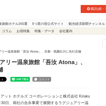
購読(紙・
泉旅館ホテル250選
5つ星の宿公式サイト
観光経済新聞チャンネル
コラム
お宿特集
特集・データ
会社案内
リー温泉旅館「吾汝 Atona」、京都・祇園白川に先行店舗
リー温泉旅館「吾汝 Atona」、
舗
スト
ット ホテルズ コーポレーションと株式会社 Kiraku
月30日、両社の合弁事業で展開するラグジュアリー温