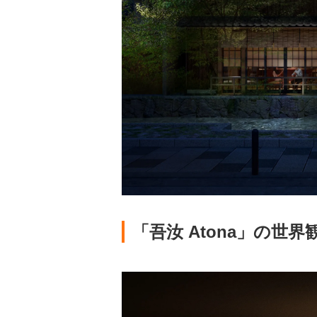
「吾汝 Atona」の世