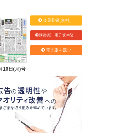
会員登録(無料)
購読(紙・電子版)申込
電子版を読む
月10日(月)号