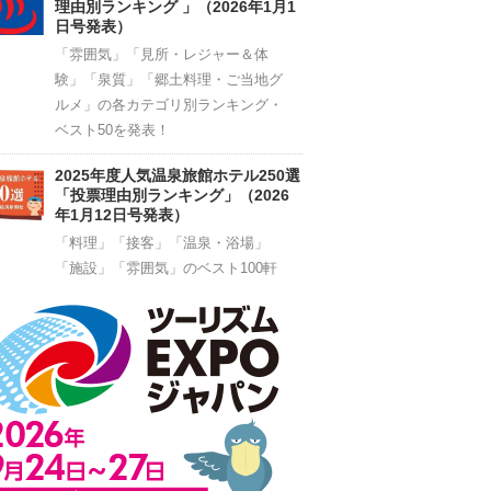
理由別ランキング 」（2026年1月1
日号発表）
「雰囲気」「見所・レジャー＆体
験」「泉質」「郷土料理・ご当地グ
ルメ」の各カテゴリ別ランキング・
ベスト50を発表！
2025年度人気温泉旅館ホテル250選
「投票理由別ランキング」（2026
年1月12日号発表）
「料理」「接客」「温泉・浴場」
「施設」「雰囲気」のベスト100軒