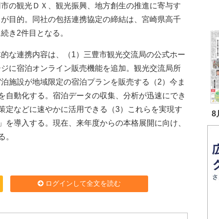
同市の観光ＤＸ、観光振興、地方創生の推進に寄与す
とが目的。同社の包括連携協定の締結は、宮崎県高千
に続き2件目となる。
的な連携内容は、（1）三豊市観光交流局の公式ホー
ージに宿泊オンライン販売機能を追加。観光交流局所
宿泊施設が地域限定の宿泊プランを販売する（2）今ま
を自動化する。宿泊データの収集、分析が迅速にでき
策定などに速やかに活用できる（3）これらを実現す
8
」を導入する。現在、来年度からの本格展開に向け、
る。
ログインして全文を読む