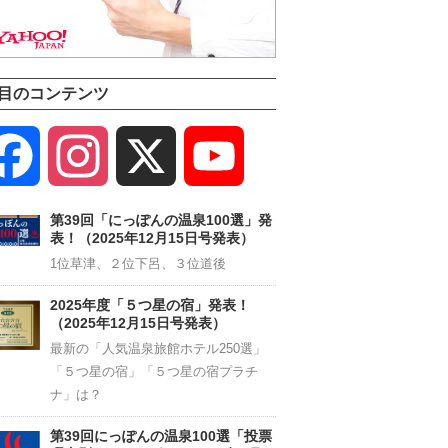
目のコンテンツ
Facebook
Instagram
X
YouTube
Channel
第39回「にっぽんの温泉100選」発
表！（2025年12月15日号発表）
1位草津、２位下呂、３位道後
2025年度「５つ星の宿」発表！
（2025年12月15日号発表）
最新の「人気温泉旅館ホテル250選」
「５つ星の宿」「５つ星の宿プラチ
ナ」は？
第39回にっぽんの温泉100選「投票