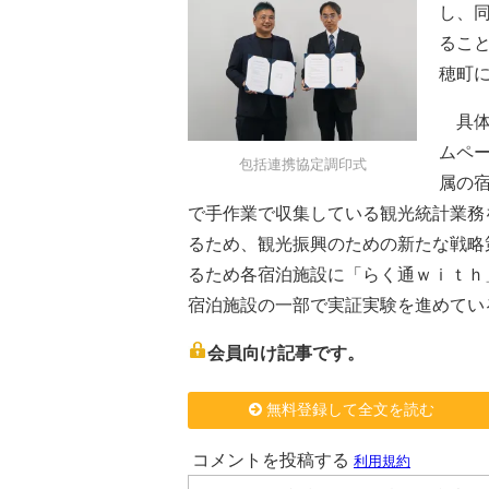
し、
るこ
穂町
具体
ムペ
包括連携協定調印式
属の
で手作業で収集している観光統計業務
るため、観光振興のための新たな戦略
るため各宿泊施設に「らく通ｗｉｔｈ
宿泊施設の一部で実証実験を進めてい
会員向け記事です。
無料登録して全文を読む