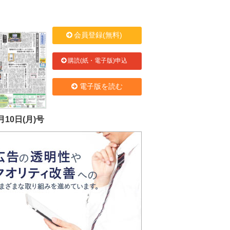
会員登録(無料)
購読(紙・電子版)申込
電子版を読む
月10日(月)号