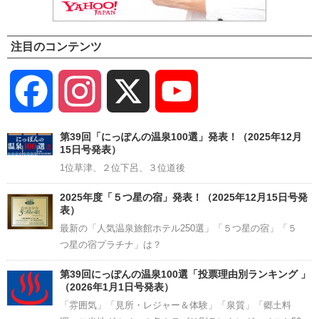
注目のコンテンツ
Facebook
Instagram
X
YouTube
Channel
第39回「にっぽんの温泉100選」発表！（2025年12月
15日号発表）
1位草津、２位下呂、３位道後
2025年度「５つ星の宿」発表！（2025年12月15日号発
表）
最新の「人気温泉旅館ホテル250選」「５つ星の宿」「５
つ星の宿プラチナ」は？
第39回にっぽんの温泉100選「投票理由別ランキング 」
（2026年1月1日号発表）
「雰囲気」「見所・レジャー＆体験」「泉質」「郷土料