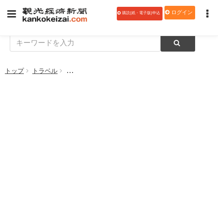
ログイン
購読(紙・電子版)申込
トップ
トラベル
地域銀 富裕層取引を強化 船舶関連業者と連携拡大