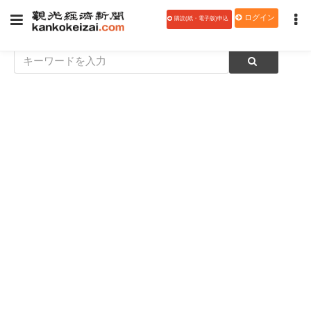
ログイン
購読(紙・電子版)申込