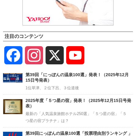
注目のコンテンツ
Facebook
Instagram
X
YouTube
Channel
第39回「にっぽんの温泉100選」発表！（2025年12月
15日号発表）
1位草津、２位下呂、３位道後
2025年度「５つ星の宿」発表！（2025年12月15日号発
表）
最新の「人気温泉旅館ホテル250選」「５つ星の宿」「５
つ星の宿プラチナ」は？
第39回にっぽんの温泉100選「投票理由別ランキング 」