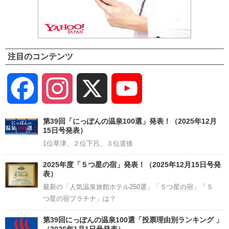
注目のコンテンツ
Facebook
Instagram
X
YouTube
Channel
第39回「にっぽんの温泉100選」発表！（2025年12月
15日号発表）
1位草津、２位下呂、３位道後
2025年度「５つ星の宿」発表！（2025年12月15日号発
表）
最新の「人気温泉旅館ホテル250選」「５つ星の宿」「５
つ星の宿プラチナ」は？
第39回にっぽんの温泉100選「投票理由別ランキング 」