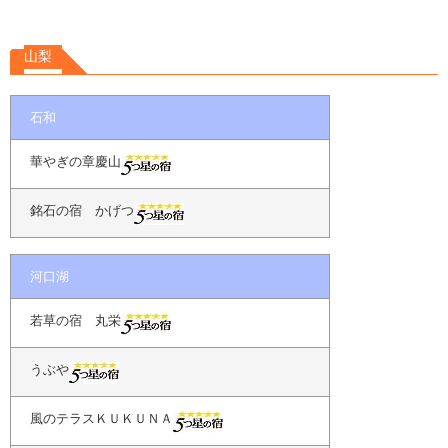
山梨
石和
華やぎの章慶山
銘石の宿 かげつ
河口湖
若草の宿 丸栄
うぶや
風のテラスＫＵＫＵＮＡ