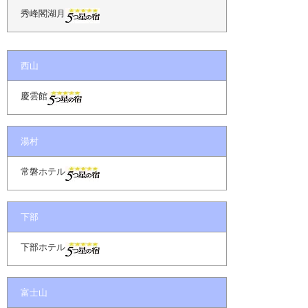
秀峰閣湖月
西山
慶雲館
湯村
常磐ホテル
下部
下部ホテル
富士山