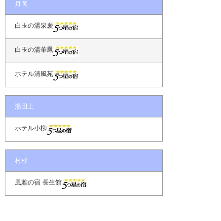
月岡
白玉の湯泉慶
白玉の湯華鳳
ホテル清風苑
湯田上
ホテル小柳
村杉
風雅の宿 長生館