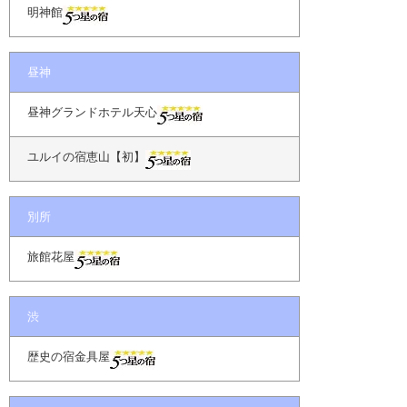
明神館
昼神
昼神グランドホテル天心
ユルイの宿恵山【初】
別所
旅館花屋
渋
歴史の宿金具屋