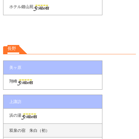
ホテル鐘山苑
長野
美ヶ原
翔峰
上諏訪
浜の湯
双泉の宿 朱白（初）