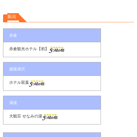
新潟
赤倉
赤倉観光ホテル【初】
越後湯沢
ホテル双葉
瀬波
大観荘 せなみの湯