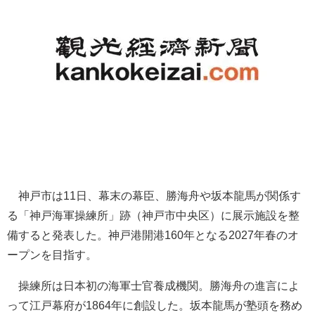
神戸市は11日、幕末の幕臣、勝海舟や坂本龍馬が関係す
る「神戸海軍操練所」跡（神戸市中央区）に展示施設を整
備すると発表した。神戸港開港160年となる2027年春のオ
ープンを目指す。
操練所は日本初の海軍士官養成機関。勝海舟の進言によ
って江戸幕府が1864年に創設した。坂本龍馬が塾頭を務め