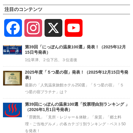
注目のコンテンツ
Facebook
Instagram
X
YouTube
Channel
第39回「にっぽんの温泉100選」発表！（2025年12月
15日号発表）
1位草津、２位下呂、３位道後
2025年度「５つ星の宿」発表！（2025年12月15日号発
表）
最新の「人気温泉旅館ホテル250選」「５つ星の宿」「５
つ星の宿プラチナ」は？
第39回にっぽんの温泉100選「投票理由別ランキング 」
（2026年1月1日号発表）
「雰囲気」「見所・レジャー＆体験」「泉質」「郷土料
理・ご当地グルメ」の各カテゴリ別ランキング・ベスト50
を発表！