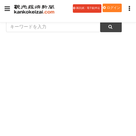
ログイン
購読(紙・電子版)申込