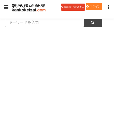
ログイン
購読(紙・電子版)申込