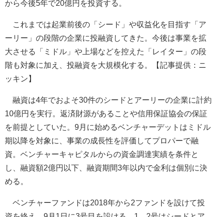
から今後5年で20億円を投資する。
これまでは起業前後の「シード」や収益化を目指す「ア
ーリー」の段階の企業に投融資してきた。今後は事業を拡
大させる「ミドル」や上場などを控えた「レイター」の段
階も対象に加え、投融資を大規模化する。【記事提供：ニ
ッキン】
融資は4年でおよそ30件のシードとアーリーの企業に計約
10億円を実行。返済財源があることや信用保証協会の保証
を前提としていた。9月に始めるベンチャーデットはミドル
期以降を対象に、事業の成長性を評価してプロパーで融
資。ベンチャーキャピタルからの資金調達実績を条件と
し、融資額2億円以下、融資期間3年以内で金利は個別に決
める。
ベンチャーファンドは2018年から2ファンドを設けて投
資を終え、9月1日に3号目を設ける。1、2号はシードとア