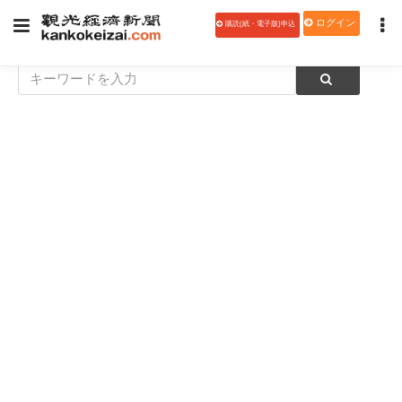
ログイン
購読(紙・電子版)申込