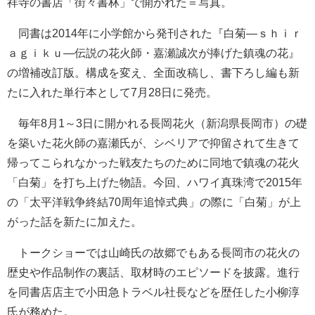
祥寺の書店「街々書林」で開かれた＝写真。
同書は2014年に小学館から発刊された『白菊―ｓｈｉｒ
ａｇｉｋｕ―伝説の花火師・嘉瀬誠次が捧げた鎮魂の花』
の増補改訂版。構成を変え、全面改稿し、書下ろし編も新
たに入れた単行本として7月28日に発売。
毎年8月1～3日に開かれる長岡花火（新潟県長岡市）の礎
を築いた花火師の嘉瀬氏が、シベリアで抑留されて生きて
帰ってこられなかった戦友たちのために同地で鎮魂の花火
「白菊」を打ち上げた物語。今回、ハワイ真珠湾で2015年
の「太平洋戦争終結70周年追悼式典」の際に「白菊」が上
がった話を新たに加えた。
トークショーでは山崎氏の故郷でもある長岡市の花火の
歴史や作品制作の裏話、取材時のエピソードを披露。進行
を同書店店主で小田急トラベル社長などを歴任した小柳淳
氏が務めた。