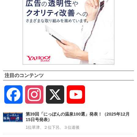
注目のコンテンツ
Facebook
Instagram
X
YouTube
Channel
第39回「にっぽんの温泉100選」発表！（2025年12月
15日号発表）
1位草津、２位下呂、３位道後