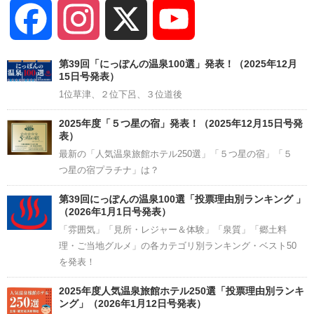
Facebook
Instagram
X
YouTube
Channel
第39回「にっぽんの温泉100選」発表！（2025年12月
15日号発表）
1位草津、２位下呂、３位道後
2025年度「５つ星の宿」発表！（2025年12月15日号発
表）
最新の「人気温泉旅館ホテル250選」「５つ星の宿」「５
つ星の宿プラチナ」は？
第39回にっぽんの温泉100選「投票理由別ランキング 」
（2026年1月1日号発表）
「雰囲気」「見所・レジャー＆体験」「泉質」「郷土料
理・ご当地グルメ」の各カテゴリ別ランキング・ベスト50
を発表！
2025年度人気温泉旅館ホテル250選「投票理由別ランキ
ング」（2026年1月12日号発表）