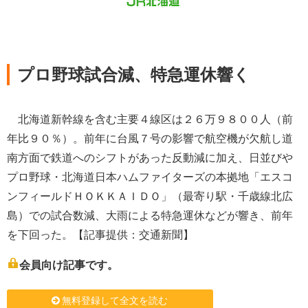
プロ野球試合減、特急運休響く
北海道新幹線を含む主要４線区は２６万９８００人（前
年比９０％）。前年に台風７号の影響で航空機が欠航し道
南方面で鉄道へのシフトがあった反動減に加え、日並びや
プロ野球・北海道日本ハムファイターズの本拠地「エスコ
ンフィールドＨＯＫＫＡＩＤＯ」（最寄り駅・千歳線北広
島）での試合数減、大雨による特急運休などが響き、前年
を下回った。【記事提供：交通新聞】
会員向け記事です。
無料登録して全文を読む