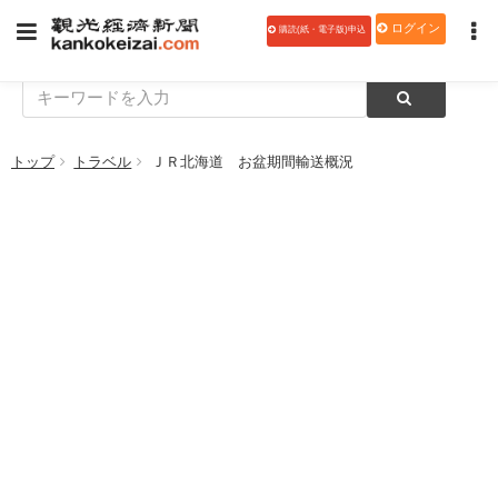
ログイン
購読(紙・電子版)申込
トップ
トラベル
ＪＲ北海道 お盆期間輸送概況