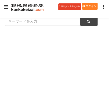
ログイン
購読(紙・電子版)申込