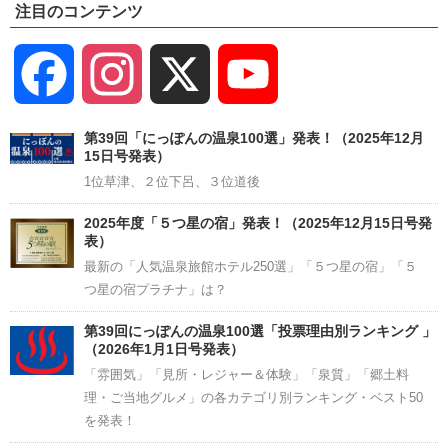
注目のコンテンツ
Facebook
Instagram
X
YouTube
Channel
第39回「にっぽんの温泉100選」発表！（2025年12月
15日号発表）
1位草津、２位下呂、３位道後
2025年度「５つ星の宿」発表！（2025年12月15日号発
表）
最新の「人気温泉旅館ホテル250選」「５つ星の宿」「５
つ星の宿プラチナ」は？
第39回にっぽんの温泉100選「投票理由別ランキング 」
（2026年1月1日号発表）
「雰囲気」「見所・レジャー＆体験」「泉質」「郷土料
理・ご当地グルメ」の各カテゴリ別ランキング・ベスト50
を発表！