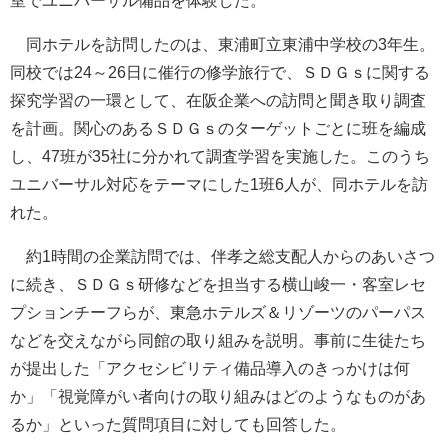
室でユニバーサル備品を体験した。
同ホテルを訪問したのは、東浦町立東浦中学校の3年生。
同校では24～26日に催行の修学旅行で、ＳＤＧｓに関する
探究学習の一環として、在阪企業への訪問と聞き取り調査
を計画。関心のあるＳＤＧｓのターゲットごとに班を編成
し、47班が35社に分かれて調査学習を実施した。このうち
ユニバーサル対応をテーマにした1班6人が、同ホテルを訪
れた。
約1時間の企業訪問では、伴孝之総支配人からのあいさつ
に続き、ＳＤＧｓ研修などを担当する横山峻一・客室レセ
プションチーフらが、東急ホテルズ＆リゾーツのパーパス
などを交えながら同館の取り組みを説明。事前に生徒たち
が提出した「アクセシビリティ備品導入のきっかけは何
か」「視覚障がい者向けの取り組みはどのようなものがあ
るか」といった質問項目に対しても回答した。