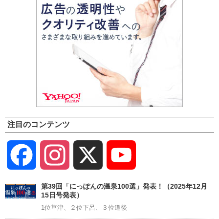
注目のコンテンツ
Facebook
Instagram
X
YouTube
Channel
第39回「にっぽんの温泉100選」発表！（2025年12月
15日号発表）
1位草津、２位下呂、３位道後