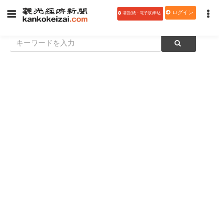
ログイン
購読(紙・電子版)申込