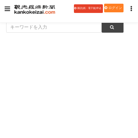
ログイン
購読(紙・電子版)申込