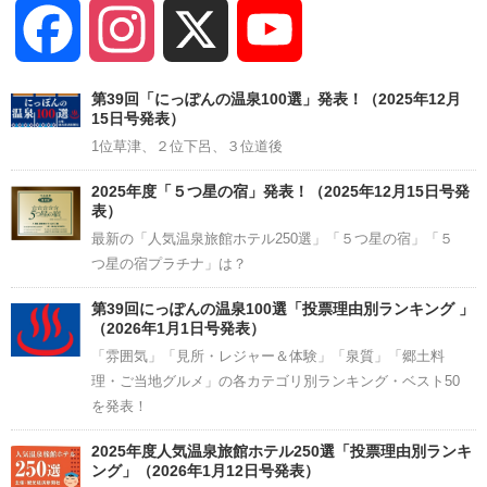
Facebook
Instagram
X
YouTube
Channel
第39回「にっぽんの温泉100選」発表！（2025年12月
15日号発表）
1位草津、２位下呂、３位道後
2025年度「５つ星の宿」発表！（2025年12月15日号発
表）
最新の「人気温泉旅館ホテル250選」「５つ星の宿」「５
つ星の宿プラチナ」は？
第39回にっぽんの温泉100選「投票理由別ランキング 」
（2026年1月1日号発表）
「雰囲気」「見所・レジャー＆体験」「泉質」「郷土料
理・ご当地グルメ」の各カテゴリ別ランキング・ベスト50
を発表！
2025年度人気温泉旅館ホテル250選「投票理由別ランキ
ング」（2026年1月12日号発表）