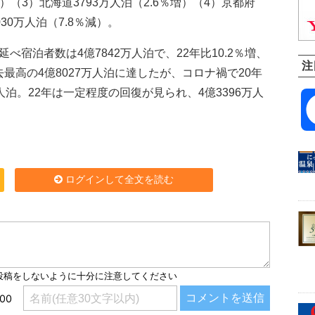
増）（3）北海道3793万人泊（2.6％増）（4）京都府
030万人泊（7.8％減）。
宿泊者数は4億7842万人泊で、22年比10.2％増、
注
過去最高の4億8027万人泊に達したが、コロナ禍で20年
6万人泊。22年は一定程度の回復が見られ、4億3396万人
ログインして全文を読む