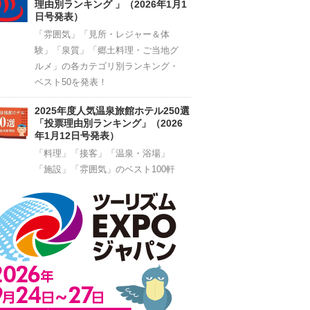
理由別ランキング 」（2026年1月1
日号発表）
「雰囲気」「見所・レジャー＆体
験」「泉質」「郷土料理・ご当地グ
ルメ」の各カテゴリ別ランキング・
ベスト50を発表！
2025年度人気温泉旅館ホテル250選
「投票理由別ランキング」（2026
年1月12日号発表）
「料理」「接客」「温泉・浴場」
「施設」「雰囲気」のベスト100軒