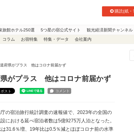
購読(紙・
泉旅館ホテル250選
5つ星の宿公式サイト
観光経済新聞チャンネル
コラム
お宿特集
特集・データ
会社案内
12都道府県がプラス 他はコロナ前届かず
都道府県がプラス 他はコロナ前届かず
ポスト
庁の宿泊旅行統計調査の速報値で、2023年の全国の
設における延べ宿泊者数は5億9275万人泊となった。
比は31.6％増、19年比は0.5％減とほぼコロナ前の水準