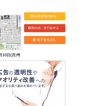
会員登録(無料)
購読(紙・電子版)申込
電子版を読む
月10日(月)号