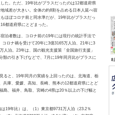
した。ただ、19年比がプラスだったのは12都道府県
で地域差が大きい。全体の約8割を占める日本人延べ宿
数もほぼコロナ前と同水準だが、19年比がプラスだっ
16都道府県にとどまった。
宿泊者数は、コロナ前の19年には現行の統計手法で
コロナ禍を受けて20年に3億3165万人泊、21年に3
046万人泊。23年は、国の観光支援策「全国旅行支援」
分類の引き下げなどで、7月に19年同月比がプラスに
8
見ると、19年同月の実績を上回ったのは、北海道、栃
、兵庫、愛媛、高知、長崎、熊本の12都道府県にとど
福島、福井、鳥取、宮崎の4県は20％以上の下げ幅と
9年比）は、（1）東京都9731万人泊（23.2％