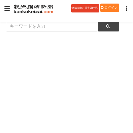
ログイン
購読(紙・電子版)申込