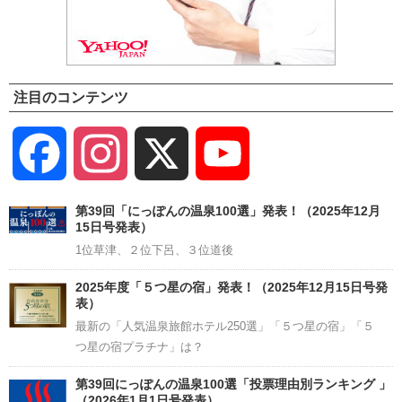
注目のコンテンツ
Facebook
Instagram
X
YouTube
Channel
第39回「にっぽんの温泉100選」発表！（2025年12月
15日号発表）
1位草津、２位下呂、３位道後
2025年度「５つ星の宿」発表！（2025年12月15日号発
表）
最新の「人気温泉旅館ホテル250選」「５つ星の宿」「５
つ星の宿プラチナ」は？
第39回にっぽんの温泉100選「投票理由別ランキング 」
（2026年1月1日号発表）