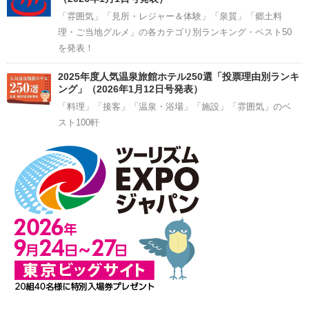
「雰囲気」「見所・レジャー＆体験」「泉質」「郷土料
理・ご当地グルメ」の各カテゴリ別ランキング・ベスト50
を発表！
2025年度人気温泉旅館ホテル250選「投票理由別ランキ
ング」（2026年1月12日号発表）
「料理」「接客」「温泉・浴場」「施設」「雰囲気」のベ
スト100軒