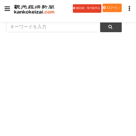
ログイン
購読(紙・電子版)申込