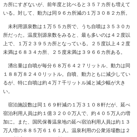
カ所にすぎないが、前年度と比べると３５７カ所も増えて
いる。対して、動力は同９６カ所減の１万３０８２カ所。
未利用源泉数は１万５５カ所で、うち自噴は３５３０カ
所だった。温度別源泉数をみると、最も多いのは４２度以
上で、１万２３９５カ所となっている。２５度以上４２度
未満は６８３４カ所、２５度未満は３９６６カ所ある。
湧出量は自噴が毎分６８万６４２７リットル、動力は同
１８８万８２４０リットル。自噴、動力ともに減少してい
るが、特に自噴は約４万７千リットル減と減少幅が大き
い。
宿泊施設数は同１６９軒減の１万３１０８軒だが、延べ
宿泊利用人員は約１億３２００万人で、約４０５万人の増
加に。また、国民保養温泉地の延べ宿泊利用人員は約１３
万人増の８８５万６１６１人。温泉利用の公衆浴場数は２