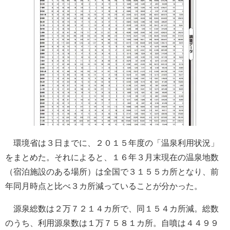
環境省は３日までに、２０１５年度の「温泉利用状況」
をまとめた。それによると、１６年３月末現在の温泉地数
（宿泊施設のある場所）は全国で３１５５カ所となり、前
年同月時点と比べ３カ所減っていることが分かった。
源泉総数は２万７２１４カ所で、同１５４カ所減。総数
のうち、利用源泉数は１万７５８１カ所。自噴は４４９９