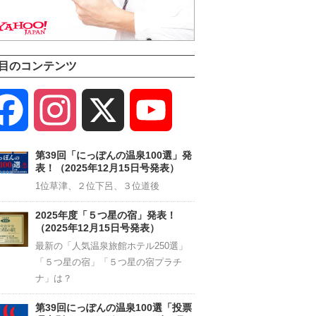
目のコンテンツ
Facebook
Instagram
X
YouTube
Channel
第39回「にっぽんの温泉100選」発
表！（2025年12月15日号発表）
1位草津、２位下呂、３位道後
2025年度「５つ星の宿」発表！
（2025年12月15日号発表）
最新の「人気温泉旅館ホテル250選」
「５つ星の宿」「５つ星の宿プラチ
ナ」は？
第39回にっぽんの温泉100選「投票