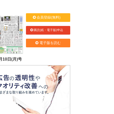
会員登録(無料)
購読(紙・電子版)申込
電子版を読む
月10日(月)号