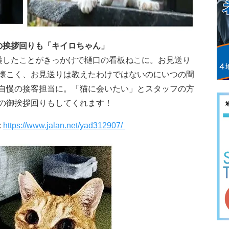
の挨拶回りも「キイロちゃん」
護したことがきっかけで樋口の看板ねこに。お見送り
懐こく、お見送りは教えたわけではないのにいつの間
自慢の接客担当に。「猫に会いたい」とスタッフの方
の御挨拶回りもしてくれます！
:
https://www.jalan.net/yad312907/