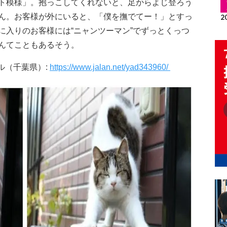
ト模様」。抱っこしてくれないと、足からよじ登ろう
ん。お客様が外にいると、「僕を撫でてー！」とすっ
に入りのお客様には“ニャンツーマン”でずっとくっつ
んてこともあるそう。
ル（千葉県）:
https://www.jalan.net/yad343960/