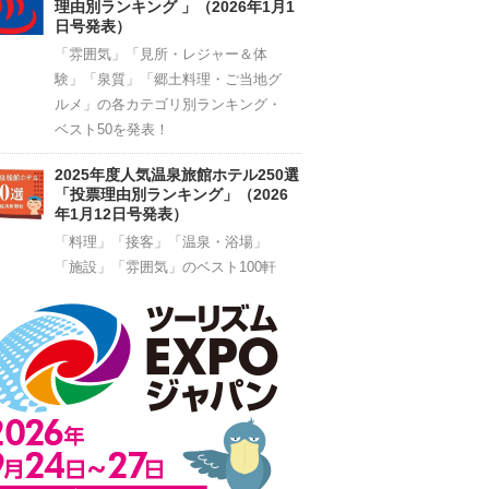
理由別ランキング 」（2026年1月1
日号発表）
「雰囲気」「見所・レジャー＆体
験」「泉質」「郷土料理・ご当地グ
ルメ」の各カテゴリ別ランキング・
ベスト50を発表！
2025年度人気温泉旅館ホテル250選
「投票理由別ランキング」（2026
年1月12日号発表）
「料理」「接客」「温泉・浴場」
「施設」「雰囲気」のベスト100軒