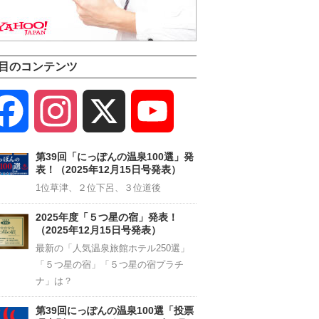
目のコンテンツ
Facebook
Instagram
X
YouTube
Channel
第39回「にっぽんの温泉100選」発
表！（2025年12月15日号発表）
1位草津、２位下呂、３位道後
2025年度「５つ星の宿」発表！
（2025年12月15日号発表）
最新の「人気温泉旅館ホテル250選」
「５つ星の宿」「５つ星の宿プラチ
ナ」は？
第39回にっぽんの温泉100選「投票