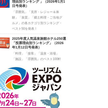
理由別ランキング 」（2026年1月1
日号発表）
「雰囲気」「見所・レジャー＆体
験」「泉質」「郷土料理・ご当地グ
ルメ」の各カテゴリ別ランキング・
ベスト50を発表！
2025年度人気温泉旅館ホテル250選
「投票理由別ランキング」（2026
年1月12日号発表）
「料理」「接客」「温泉・浴場」
「施設」「雰囲気」のベスト100軒