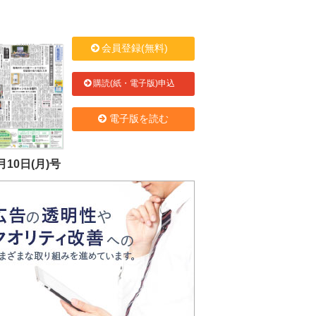
会員登録(無料)
購読(紙・電子版)申込
電子版を読む
月10日(月)号