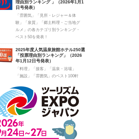
理由別ランキング 」（2026年1月1
日号発表）
「雰囲気」「見所・レジャー＆体
験」「泉質」「郷土料理・ご当地グ
ルメ」の各カテゴリ別ランキング・
ベスト50を発表！
2025年度人気温泉旅館ホテル250選
「投票理由別ランキング」（2026
年1月12日号発表）
「料理」「接客」「温泉・浴場」
「施設」「雰囲気」のベスト100軒