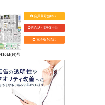
会員登録(無料)
購読(紙・電子版)申込
電子版を読む
月10日(月)号