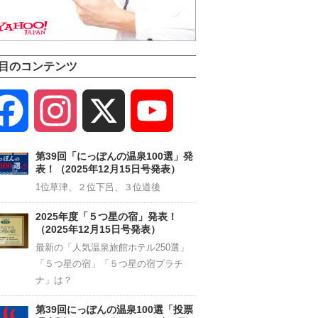
目のコンテンツ
Facebook
Instagram
X
YouTube
Channel
第39回「にっぽんの温泉100選」発
表！（2025年12月15日号発表）
1位草津、２位下呂、３位道後
2025年度「５つ星の宿」発表！
（2025年12月15日号発表）
最新の「人気温泉旅館ホテル250選」
「５つ星の宿」「５つ星の宿プラチ
ナ」は？
第39回にっぽんの温泉100選「投票