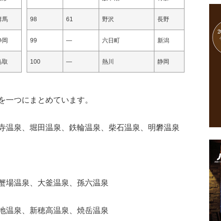
群馬
98
61
野沢
長野
静岡
99
—
六日町
新潟
鳥取
100
—
熱川
静岡
を一つにまとめています。
寺温泉、堀田温泉、鉄輪温泉、柴石温泉、明礬温泉
蟹場温泉、大釜温泉、孫六温泉
地温泉、新穂高温泉、焼岳温泉