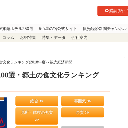
購読(紙・
泉旅館ホテル250選
5つ星の宿公式サイト
観光経済新聞チャンネル
コラム
お宿特集
特集・データ
会社案内
文化ランキング(2018年度) - 観光経済新聞
100選・郷土の食文化ランキング
総合 ≫
雰囲気 ≫
見所・体験の充実
泉質 ≫
≫