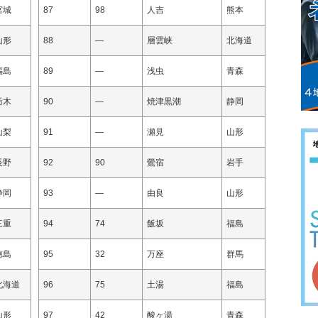
宮城
87
98
人吉
熊本
山形
88
—
層雲峡
北海道
福島
89
—
浅虫
青森
栃木
90
—
焼津黒潮
静岡
山梨
91
—
瀬見
山形
長野
92
90
鶯宿
岩手
静岡
93
—
由良
山形
三重
94
74
飯坂
福島
徳島
95
32
万座
群馬
北海道
96
75
土湯
福島
山形
97
42
酸ヶ湯
青森