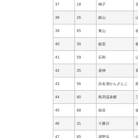
37
18
鳴子
38
26
銀山
39
65
東山
40
30
板室
41
59
石和
42
35
昼神
43
56
浜名湖かんざんじ
44
80
鳥羽温泉郷
45
68
祖谷
46
31
十勝川
47
85
湯野浜