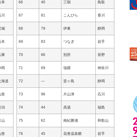
岐阜
66
40
三朝
鳥取
石川
67
81
こんぴら
香川
宮城
68
79
伊東
静岡
栃木
69
83
つなぎ
岩手
兵庫
70
66
別所
長野
静岡
71
69
強羅
神奈川
北海道
72
—
堂ヶ島
静岡
山形
73
96
片山津
石川
新潟
74
44
高湯
福島
富山
75
62
南紀勝浦
和歌山
山形
76
45
花巻温泉郷
岩手