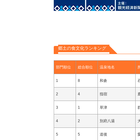
郷土の食文化ランキング
部門順位
総合順位
温泉地名
1
8
和倉
2
4
指宿
3
1
草津
4
2
別府八湯
5
5
道後