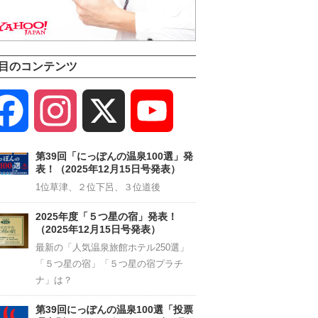
目のコンテンツ
Facebook
Instagram
X
YouTube
Channel
第39回「にっぽんの温泉100選」発
表！（2025年12月15日号発表）
1位草津、２位下呂、３位道後
2025年度「５つ星の宿」発表！
（2025年12月15日号発表）
最新の「人気温泉旅館ホテル250選」
「５つ星の宿」「５つ星の宿プラチ
ナ」は？
第39回にっぽんの温泉100選「投票