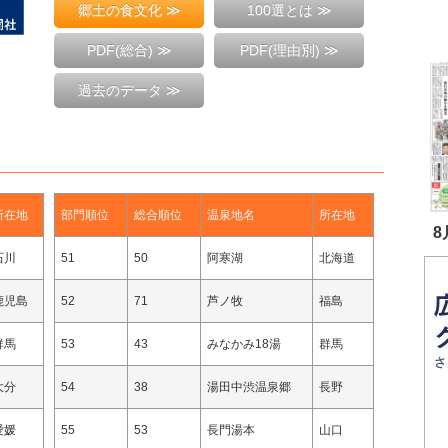
郷土の食文化 ≫
100選とは ≫
PDF(総合) ≫
PDF(理由別) ≫
過去のデータ ≫
所在地
部門順位
総合順位
温泉地名
所在地
8
石川
51
50
阿寒湖
北海道
鹿児島
52
71
芦ノ牧
福島
群馬
53
43
みなかみ18湯
群馬
大分
54
38
湯田中渋温泉郷
長野
愛媛
55
53
長門湯本
山口