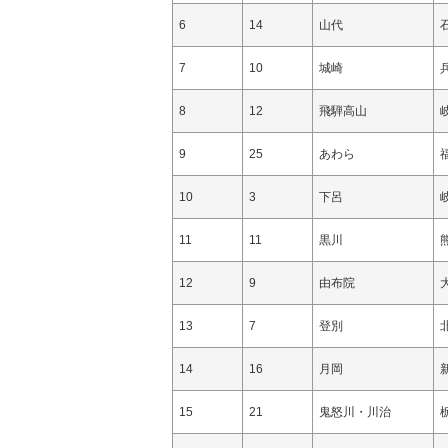
6
14
山代
7
10
城崎
8
12
飛騨高山
9
25
あわら
10
3
下呂
11
11
黒川
12
9
由布院
13
7
登別
14
16
月岡
15
21
鬼怒川・川治