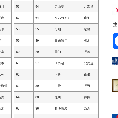
石川
56
54
定山渓
北海道
兵庫
57
64
かみのやま
山形
注
岐阜
58
55
母畑
福島
福井
59
49
日光湯元
栃木
岐阜
60
29
雲仙
長崎
熊本
61
57
洞爺湖
北海道
大分
62
—
肘折
山形
北海道
63
39
白骨
長野
新潟
64
88
北川
静岡
栃木
65
86
越後湯沢
新潟