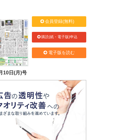
会員登録(無料)
購読(紙・電子版)申込
電子版を読む
月10日(月)号