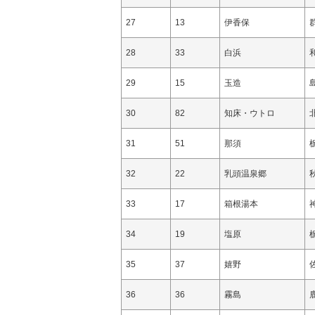
27
13
伊香保
28
33
白浜
29
15
玉造
30
82
知床・ウトロ
31
51
那須
32
22
乳頭温泉郷
33
17
箱根湯本
34
19
塩原
35
37
嬉野
36
36
霧島