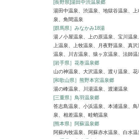
[長野県]湯田中渋温泉郷
湯田中温泉、渋温泉、地獄谷温泉、上
泉、角間温泉
[群馬県］みなかみ18湯
湯ノ小屋温泉、上の原温泉、宝川温泉
上温泉、上牧温泉、月夜野温泉、真沢
温泉、川古温泉、猿ヶ京温泉、法師温
[岩手県］花巻温泉郷
山の神温泉、大沢温泉、渡り温泉、花
[和歌山県］熊野本宮温泉郷
湯の峰温泉、川湯温泉、渡瀬温泉
[三重県］鳥羽温泉郷
答志島温泉、小浜温泉、本浦温泉、鳥
泉、相差温泉、畦蛸温泉
[熊本県］阿蘇温泉郷
阿蘇内牧温泉、阿蘇赤水温泉、白水温