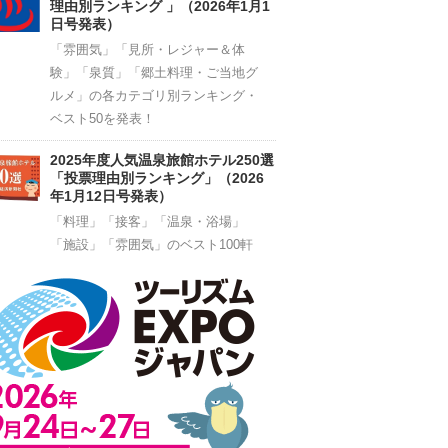
理由別ランキング 」（2026年1月1
日号発表）
「雰囲気」「見所・レジャー＆体
験」「泉質」「郷土料理・ご当地グ
ルメ」の各カテゴリ別ランキング・
ベスト50を発表！
2025年度人気温泉旅館ホテル250選
「投票理由別ランキング」（2026
年1月12日号発表）
「料理」「接客」「温泉・浴場」
「施設」「雰囲気」のベスト100軒