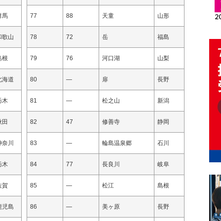
群馬
77
88
天童
山形
和歌山
78
72
岳
福島
島根
79
76
河口湖
山梨
北海道
80
—
扉
長野
栃木
81
—
松之山
新潟
秋田
82
47
修善寺
静岡
神奈川
83
—
輪島温泉郷
石川
栃木
84
77
長良川
岐阜
佐賀
85
—
松江
島根
鹿児島
86
—
美ヶ原
長野