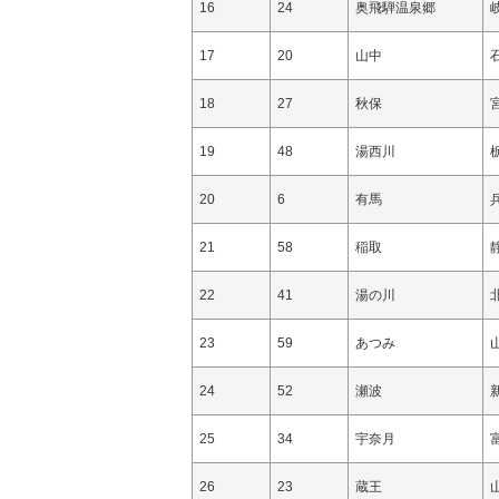
16
24
奥飛騨温泉郷
17
20
山中
18
27
秋保
19
48
湯西川
20
6
有馬
21
58
稲取
22
41
湯の川
23
59
あつみ
24
52
瀬波
25
34
宇奈月
26
23
蔵王