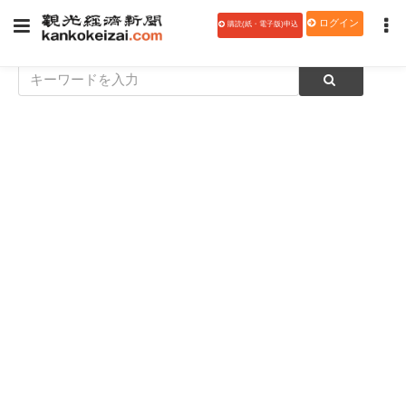
ログイン
購読(紙・電子版)申込