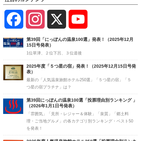
Facebook
Instagram
X
YouTube
Channel
第39回「にっぽんの温泉100選」発表！（2025年12月
15日号発表）
1位草津、２位下呂、３位道後
2025年度「５つ星の宿」発表！（2025年12月15日号発
表）
最新の「人気温泉旅館ホテル250選」「５つ星の宿」「５
つ星の宿プラチナ」は？
第39回にっぽんの温泉100選「投票理由別ランキング 」
（2026年1月1日号発表）
「雰囲気」「見所・レジャー＆体験」「泉質」「郷土料
理・ご当地グルメ」の各カテゴリ別ランキング・ベスト50
を発表！