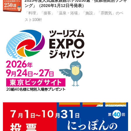
2025年度人気温泉旅館ホテル250選「投票理由別ランキ
ング」（2026年1月12日号発表）
「料理」「接客」「温泉・浴場」「施設」「雰囲気」のベ
スト100軒