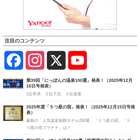
注目のコンテンツ
Facebook
Instagram
X
YouTube
Channel
第39回「にっぽんの温泉100選」発表！（2025年12月
15日号発表）
1位草津、２位下呂、３位道後
2025年度「５つ星の宿」発表！（2025年12月15日号発
表）
最新の「人気温泉旅館ホテル250選」「５つ星の宿」「５
つ星の宿プラチナ」は？