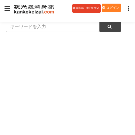
ログイン
購読(紙・電子版)申込