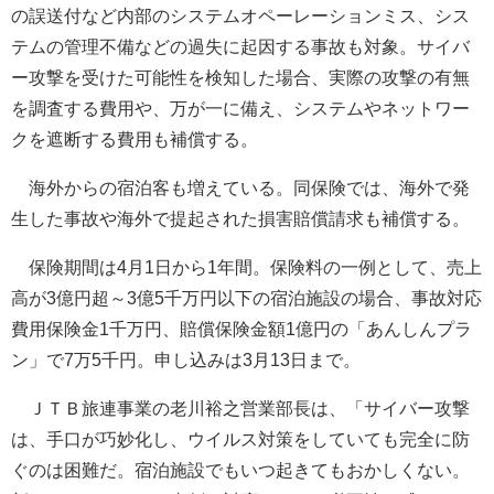
の誤送付など内部のシステムオペーレーションミス、シス
テムの管理不備などの過失に起因する事故も対象。サイバ
ー攻撃を受けた可能性を検知した場合、実際の攻撃の有無
を調査する費用や、万が一に備え、システムやネットワー
クを遮断する費用も補償する。
海外からの宿泊客も増えている。同保険では、海外で発
生した事故や海外で提起された損害賠償請求も補償する。
保険期間は4月1日から1年間。保険料の一例として、売上
高が3億円超～3億5千万円以下の宿泊施設の場合、事故対応
費用保険金1千万円、賠償保険金額1億円の「あんしんプラ
ン」で7万5千円。申し込みは3月13日まで。
ＪＴＢ旅連事業の老川裕之営業部長は、「サイバー攻撃
は、手口が巧妙化し、ウイルス対策をしていても完全に防
ぐのは困難だ。宿泊施設でもいつ起きてもおかしくない。