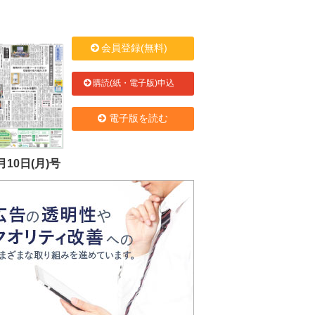
会員登録(無料)
購読(紙・電子版)申込
電子版を読む
月10日(月)号