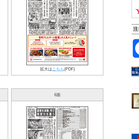
注
拡大は
こちら
(PDF)
6面