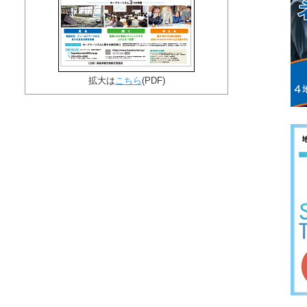
拡大は
こちら
(PDF)