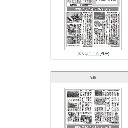
拡大は
こちら
(PDF)
9面