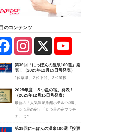
目のコンテンツ
Facebook
Instagram
X
YouTube
Channel
第39回「にっぽんの温泉100選」発
表！（2025年12月15日号発表）
1位草津、２位下呂、３位道後
2025年度「５つ星の宿」発表！
（2025年12月15日号発表）
最新の「人気温泉旅館ホテル250選」
「５つ星の宿」「５つ星の宿プラチ
ナ」は？
第39回にっぽんの温泉100選「投票