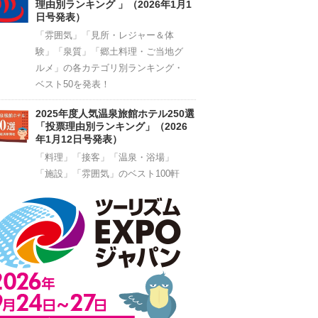
理由別ランキング 」（2026年1月1
日号発表）
「雰囲気」「見所・レジャー＆体
験」「泉質」「郷土料理・ご当地グ
ルメ」の各カテゴリ別ランキング・
ベスト50を発表！
2025年度人気温泉旅館ホテル250選
「投票理由別ランキング」（2026
年1月12日号発表）
「料理」「接客」「温泉・浴場」
「施設」「雰囲気」のベスト100軒