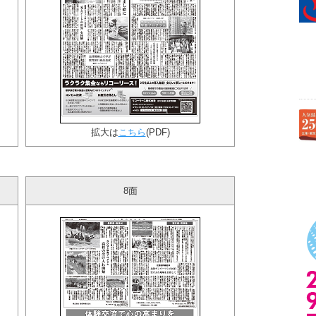
拡大は
こちら
(PDF)
8面