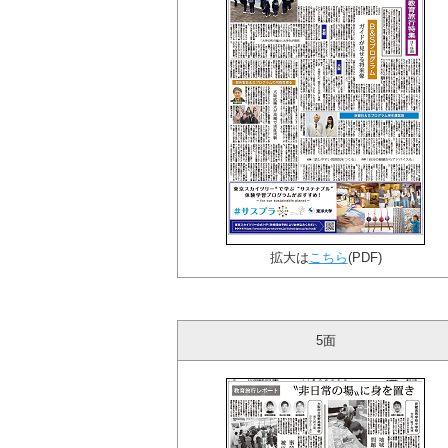
拡大は
こちら
(PDF)
5面