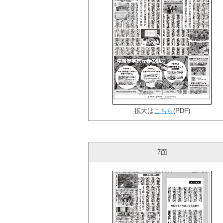
拡大は
こちら
(PDF)
7面