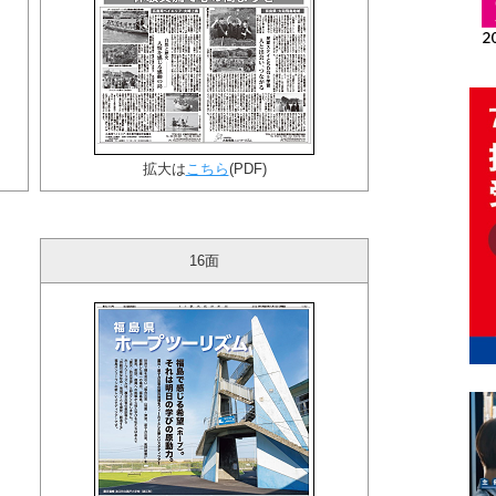
拡大は
こちら
(PDF)
16面