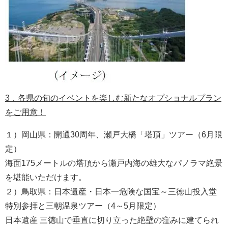
3．各県の旬のイベントを楽しむ新たなオプショナルプラン
をご用意！
１）岡山県：開通30周年、瀬戸大橋「塔頂」ツアー（6月限
定）
海面175メートルの塔頂から瀬戸内海の雄大なパノラマ絶景
を堪能いただけます。
２）鳥取県：日本遺産・日本一危険な国宝～三徳山投入堂
特別参拝と三朝温泉ツアー（4～5月限定）
日本遺産 三徳山で垂直に切り立った絶壁の窪みに建てられ