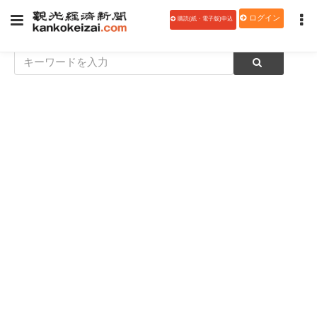
ログイン
購読(紙・電子版)申込