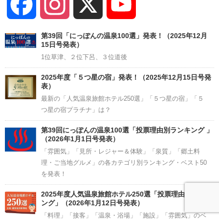
Facebook
Instagram
X
YouTube
Channel
第39回「にっぽんの温泉100選」発表！（2025年12月
15日号発表）
1位草津、２位下呂、３位道後
2025年度「５つ星の宿」発表！（2025年12月15日号発
表）
最新の「人気温泉旅館ホテル250選」「５つ星の宿」「５
つ星の宿プラチナ」は？
第39回にっぽんの温泉100選「投票理由別ランキング 」
（2026年1月1日号発表）
「雰囲気」「見所・レジャー＆体験」「泉質」「郷土料
理・ご当地グルメ」の各カテゴリ別ランキング・ベスト50
を発表！
2025年度人気温泉旅館ホテル250選「投票理由別ランキ
ング」（2026年1月12日号発表）
「料理」「接客」「温泉・浴場」「施設」「雰囲気」のベ