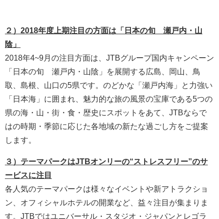
２）2018年度上期注目の方面は「日本の旬 瀬戸内・山
陰」
2018年4~9月の注目方面は、JTBグループ国内キャンペーン
「日本の旬 瀬戸内・山陰」を展開する広島、岡山、鳥
取、島根、山口の5県です。のどかな「瀬戸内海」と力強い
「日本海」に囲まれ、魅力的な旅の風景の宝庫である5つの
県の海・山・街・食・歴史にスポットをあて、JTBならで
はの時期・季節に応じた各地域の新たな過ごし方をご提案
します。
３）テーマパークはJTBオンリーの“ストレスフリー”のサ
ービスに注目
各人気のテーマパークは様々なイベントや新アトラクショ
ン、オフィシャルホテルの開業など、益々注目が集まりま
す。JTBではユニバーサル・スタジオ・ジャパンとレゴラ