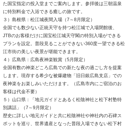
た国宝指定の投入堂までご案内します。参拝後は三朝温泉
に特別料金で入浴できる癒しの旅です。
３）島根県：松江城夜間入場（7～8月限定）
全国でも数少ない正統天守を持つ松江城で入場閉館後、
JTBのお客様だけに国宝松江城天守閣の特別入場ができる
プランを設定。普段見ることができない360度一望できる松
江市街の美しい夜景が堪能できます。
４）広島県：広島夜神楽観賞（5月限定）
全国有数の神楽どころ広島での新たな夜の過ごし方を提案
します。現存する希少な被爆建物「旧日銀広島支店」での
夜神楽をお楽しみいただけます。（広島市内にご宿泊のお
客様は代金不要）
５）山口県：「地元ガイドとあるく松陰神社と松下村塾特
別講話」（7～9月限定）
歴史に詳しい地元ガイドと共に松陰神社や神社内の石碑ス
ポットを巡り、世界遺産となった普段入場できない松下村